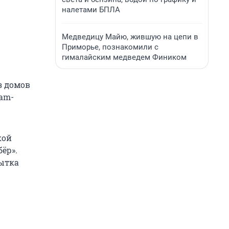
налетами БПЛА
Медведицу Майю, жившую на цепи в
Приморье, познакомили с
гималайским медведем Фиником
з домов
am-
кой
ёр».
пытка