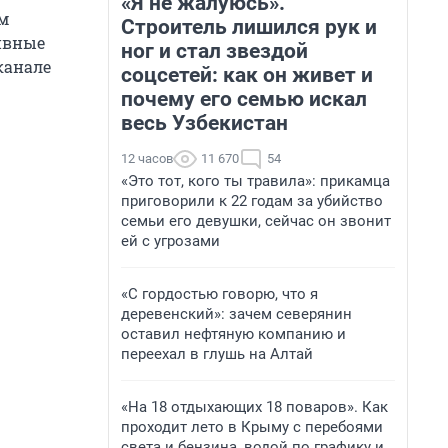
«Я не жалуюсь».
м
Строитель лишился рук и
ивные
ног и стал звездой
канале
соцсетей: как он живет и
почему его семью искал
весь Узбекистан
12 часов
11 670
54
«Это тот, кого ты травила»: прикамца
приговорили к 22 годам за убийство
семьи его девушки, сейчас он звонит
ей с угрозами
«С гордостью говорю, что я
деревенский»: зачем северянин
оставил нефтяную компанию и
переехал в глушь на Алтай
«На 18 отдыхающих 18 поваров». Как
проходит лето в Крыму с перебоями
света и бензина, водой по графику и