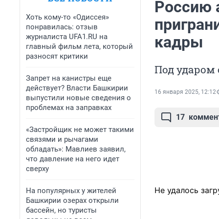
Россию 
Хоть кому-то «Одиссея»
пригран
понравилась: отзыв
журналиста UFA1.RU на
кадры
главный фильм лета, который
разносят критики
Под ударом 
Запрет на канистры еще
действует? Власти Башкирии
16 января 2025, 12:12
выпустили новые сведения о
проблемах на заправках
17
коммен
«Застройщик не может такими
связями и рычагами
обладать»: Мавлиев заявил,
что давление на него идет
сверху
Не удалось загр
На популярных у жителей
Башкирии озерах открыли
бассейн, но туристы