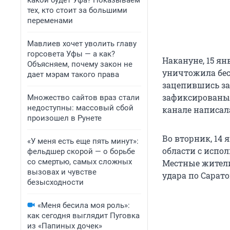
какой будет Уфа? Показываем
тех, кто стоит за большими
переменами
Мавлиев хочет уволить главу
горсовета Уфы — а как?
Накануне, 15 ян
Объясняем, почему закон не
уничтожила бес
дает мэрам такого права
зацепившись за 
зафиксированы 
Множество сайтов враз стали
недоступны: массовый сбой
канале написал
произошел в Рунете
Во вторник, 14 
«У меня есть еще пять минут»:
области с испол
фельдшер скорой — о борьбе
со смертью, самых сложных
Местные жители
вызовах и чувстве
удара по Сарато
безысходности
«Меня бесила моя роль»:
как сегодня выглядит Пуговка
из «Папиных дочек»