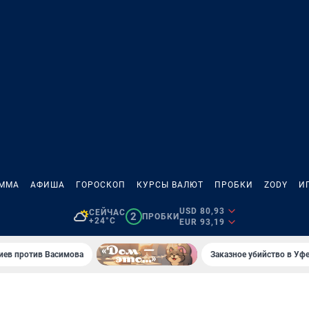
АММА
АФИША
ГОРОСКОП
КУРСЫ ВАЛЮТ
ПРОБКИ
ZODY
И
USD 80,93
СЕЙЧАС
2
ПРОБКИ
+24°C
EUR 93,19
иев против Васимова
Заказное убийство в Уфе