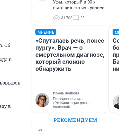
Уфы, который в 90-х
вытащил его из кризиса
31 702
23
МНЕНИЕ
МНЕНИ
«Спуталась речь, понес
Север
. Об
пургу». Врач — о
богат
смертельном диагнозе,
проех
ода в
который сложно
Башки
обнаружить
них л
 взрывов
Ирина Волкова
Главврач клиники
«Реабилитация доктора
азу в
Волковой»
РЕКОМЕНДУЕМ