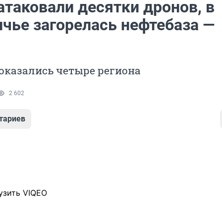
атаковали десятки дронов, в
ичье загорелась нефтебаза —
оказались четыре региона
2 602
тариев
узить VIQEO