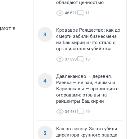
обладают ценностью
46 621
11
дают в
Кровавое Рождество: как до
3
смерти забили бизнесмена
из Башкирии и что стало с
организатором убийства
37 390
13
Давлеканово — деревня,
4
Раевка — не рай, Чишмы и
Кармаскалы — провинция с
огородами: отзывы на
райцентры Башкирии
34 431
20
Как по заказу. За что убили
5
директора крупного завода