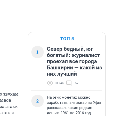
ТОП 5
Север бедный, юг
1
богатый: журналист
проехал все города
Башкирии — какой из
них лучший
103 451
167
о звукам
На этих монетах можно
рывов
2
заработать: антиквар из Уфы
за атаки
рассказал, какие редкие
 атак и
деньги 1961 по 2016 год