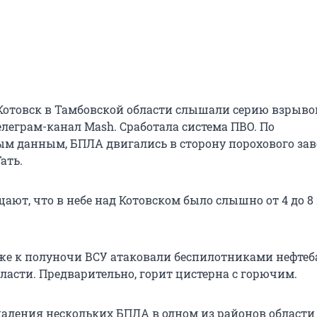
Котовск в Тамбовской области слышали серию взрывов
елеграм-канал Mash. Сработала система ПВО. По
м данным, БПЛА двигались в сторону порохового зав
ать.
ают, что в небе над Котовском было слышно от 4 до 8
иже к полуночи ВСУ атаковали беспилотниками нефтеб
ласти. Предварительно, горит цистерна с горючим.
 падения нескольких БПЛА в одном из районов области