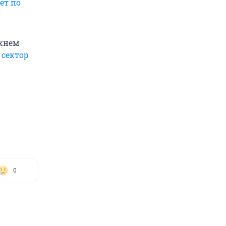
ет по
ижнем
 сектор
0