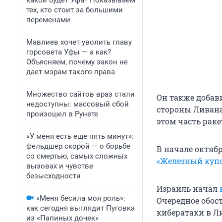
какой будет Уфа? Показываем
тех, кто стоит за большими
переменами
Мавлиев хочет уволить главу
горсовета Уфы — а как?
Объясняем, почему закон не
дает мэрам такого права
Множество сайтов враз стали
Он также добави
недоступны: массовый сбой
стороны Ливана
произошел в Рунете
этом часть раке
«У меня есть еще пять минут»:
фельдшер скорой — о борьбе
В начале октяб
со смертью, самых сложных
«Железный куп
вызовах и чувстве
безысходности
Израиль начал
«Меня бесила моя роль»:
Очередное обост
как сегодня выглядит Пуговка
кибератаки в Л
из «Папиных дочек»