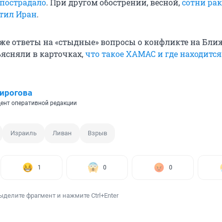
пострадало
. При другом обострении, весной,
сотни рак
тил Иран
.
же ответы на «стыдные» вопросы о конфликте на Бл
ъясняли в карточках,
что такое ХАМАС и где находится
ирогова
ент оперативной редакции
Израиль
Ливан
Взрыв
1
0
0
ыделите фрагмент и нажмите Ctrl+Enter