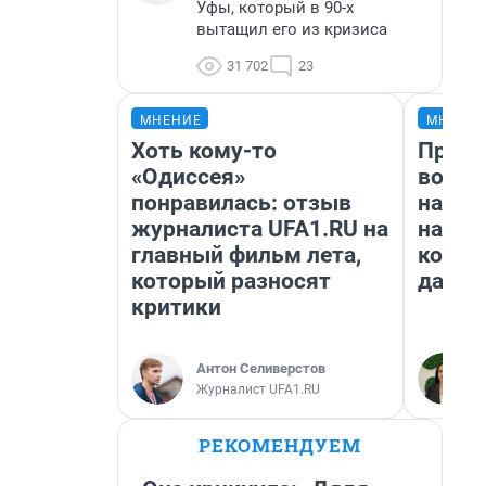
Уфы, который в 90-х
вытащил его из кризиса
31 702
23
МНЕНИЕ
МНЕНИ
Хоть кому-то
Прода
«Одиссея»
возьм
понравилась: отзыв
нам г
журналиста UFA1.RU на
налог
главный фильм лета,
косне
который разносят
даже 
критики
Антон Селиверстов
Журналист UFA1.RU
РЕКОМЕНДУЕМ