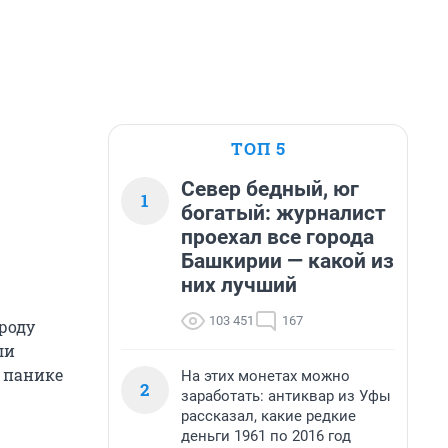
ТОП 5
Север бедный, юг
1
богатый: журналист
проехал все города
Башкирии — какой из
них лучший
103 451
167
роду
ли
 панике
На этих монетах можно
2
заработать: антиквар из Уфы
рассказал, какие редкие
деньги 1961 по 2016 год