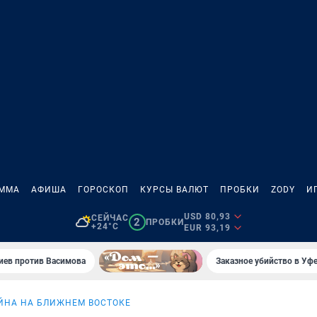
АММА
АФИША
ГОРОСКОП
КУРСЫ ВАЛЮТ
ПРОБКИ
ZODY
И
USD 80,93
СЕЙЧАС
2
ПРОБКИ
+24°C
EUR 93,19
иев против Васимова
Заказное убийство в Уфе
ЙНА НА БЛИЖНЕМ ВОСТОКЕ