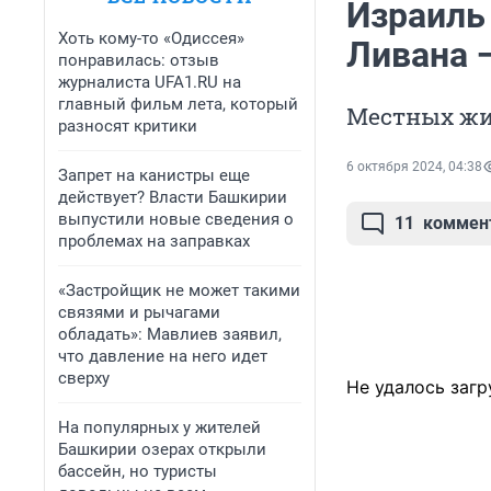
Израиль
Хоть кому-то «Одиссея»
Ливана 
понравилась: отзыв
журналиста UFA1.RU на
главный фильм лета, который
Местных жи
разносят критики
6 октября 2024, 04:38
Запрет на канистры еще
действует? Власти Башкирии
выпустили новые сведения о
11
коммен
проблемах на заправках
«Застройщик не может такими
связями и рычагами
обладать»: Мавлиев заявил,
что давление на него идет
сверху
Не удалось загр
На популярных у жителей
Башкирии озерах открыли
бассейн, но туристы