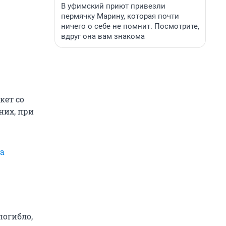
В уфимский приют привезли
пермячку Марину, которая почти
ничего о себе не помнит. Посмотрите,
вдруг она вам знакома
кет со
них, при
а
погибло,