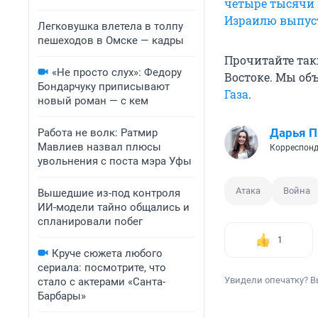
четыре тысячи 
Израилю выпус
Легковушка влетела в толпу
пешеходов в Омске — кадры
Прочитайте так
«Не просто слух»: Федору
Востоке. Мы об
Бондарчуку приписывают
Газа
.
новый роман — с кем
Дарья П
Работа не волк: Ратмир
Мавлиев назвал плюсы
Корреспонд
увольнения с поста мэра Уфы
Атака
Война
Вышедшие из-под контроля
ИИ-модели тайно общались и
спланировали побег
1
Круче сюжета любого
сериала: посмотрите, что
Увидели опечатку? В
стало с актерами «Санта-
Барбары»