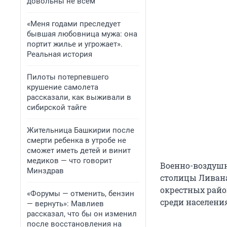
довольны не всем
«Меня годами преследует
бывшая любовница мужа: она
портит жилье и угрожает».
Реальная история
Пилоты потерпевшего
крушение самолета
рассказали, как выживали в
сибирской тайге
Жительница Башкирии после
смерти ребенка в утробе не
сможет иметь детей и винит
медиков — что говорит
Военно-воздушн
Минздрав
столицы Ливана
окрестных райо
«Форумы — отменить, бензин
среди населени
— вернуть»: Мавлиев
рассказал, что бы он изменил
после восстановления на