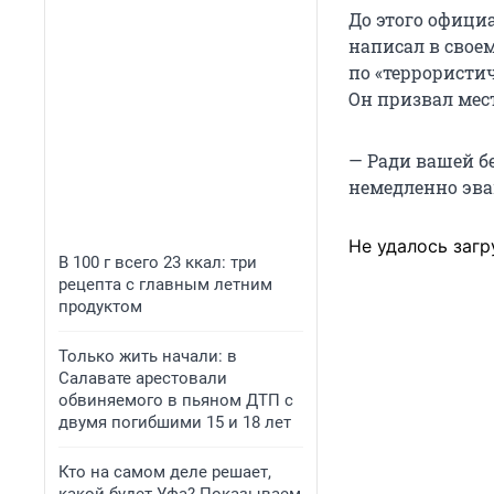
До этого офици
написал в свое
по «террористич
Он призвал мес
— Ради вашей б
немедленно эва
Не удалось загр
В 100 г всего 23 ккал: три
рецепта с главным летним
продуктом
Только жить начали: в
Салавате арестовали
обвиняемого в пьяном ДТП с
двумя погибшими 15 и 18 лет
Кто на самом деле решает,