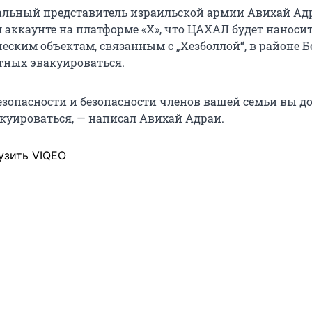
альный представитель израильской армии Авихай Ад
м аккаунте на платформе «X», что ЦАХАЛ будет наноси
еским объектам, связанным с „Хезболлой“, в районе Б
тных эвакуироваться.
езопасности и безопасности членов вашей семьи вы 
куироваться, — написал Авихай Адраи.
узить VIQEO