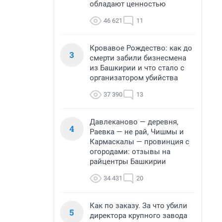
обладают ценностью
46 621
11
Кровавое Рождество: как до
3
смерти забили бизнесмена
из Башкирии и что стало с
организатором убийства
37 390
13
Давлеканово — деревня,
4
Раевка — не рай, Чишмы и
Кармаскалы — провинция с
огородами: отзывы на
райцентры Башкирии
34 431
20
Как по заказу. За что убили
5
директора крупного завода