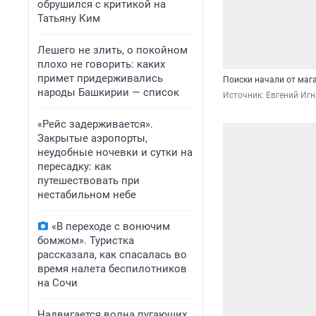
обрушился с критикой на
Татьяну Ким
Лешего не злить, о покойном
плохо не говорить: каких
примет придерживались
Поиски начали от маг
народы Башкирии — список
Источник: 
Евгений Игн
«Рейс задерживается».
Закрытые аэропорты,
неудобные ночевки и сутки на
пересадку: как
путешествовать при
нестабильном небе
«В переходе с вонючим
бомжом». Туристка
рассказала, как спасалась во
время налета беспилотников
на Сочи
Надвигается волна пугающих