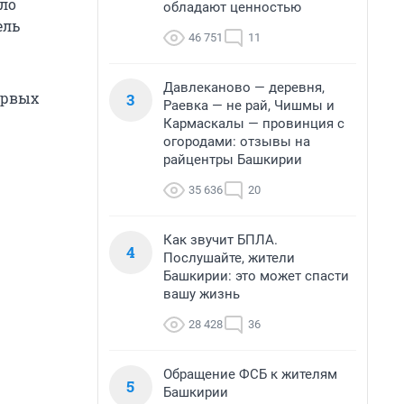
ело
обладают ценностью
ель
46 751
11
Давлеканово — деревня,
ервых
3
Раевка — не рай, Чишмы и
Кармаскалы — провинция с
огородами: отзывы на
райцентры Башкирии
35 636
20
Как звучит БПЛА.
4
Послушайте, жители
Башкирии: это может спасти
вашу жизнь
28 428
36
Обращение ФСБ к жителям
5
Башкирии