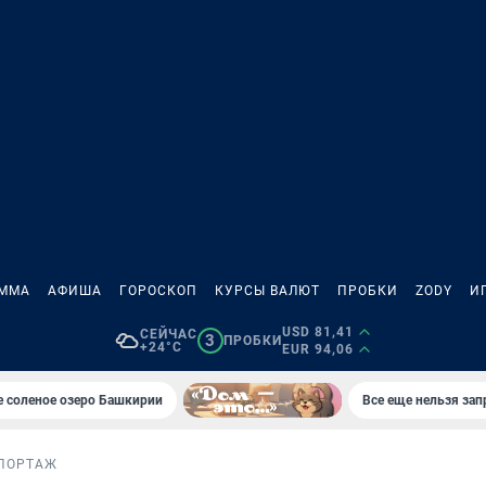
АММА
АФИША
ГОРОСКОП
КУРСЫ ВАЛЮТ
ПРОБКИ
ZODY
И
USD 81,41
СЕЙЧАС
3
ПРОБКИ
+24°C
EUR 94,06
 соленое озеро Башкирии
Все еще нельзя зап
ПОРТАЖ