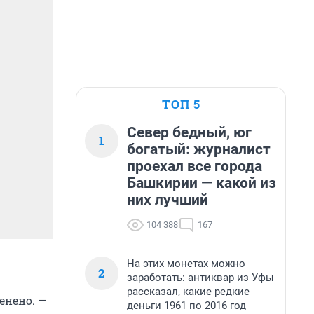
ТОП 5
Север бедный, юг
1
богатый: журналист
проехал все города
Башкирии — какой из
них лучший
104 388
167
На этих монетах можно
2
заработать: антиквар из Уфы
рассказал, какие редкие
енено. —
деньги 1961 по 2016 год