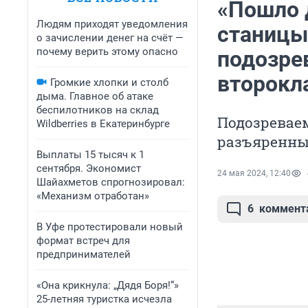
«Пошло 
Людям приходят уведомления
станицы
о зачислении денег на счёт —
почему верить этому опасно
подозре
второкл
Громкие хлопки и столб
дыма. Главное об атаке
беспилотников на склад
Подозреваем
Wildberries в Екатеринбурге
разъяренны
Выплаты 15 тысяч к 1
сентября. Экономист
24 мая 2024, 12:40
Шайахметов спрогнозировал:
«Механизм отработан»
6
коммент
В Уфе протестировали новый
формат встреч для
предпринимателей
«Она крикнула: „Дядя Боря!“»
25-летняя туристка исчезла