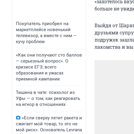
«захотелось вку
больше не увид
Покупатель приобрел на
Выйдя от Шарни
маркетплейсе новенький
друзьями супруг
телевизор, а вместе с ним —
подружек зашла.
кучу проблем
лакомства и вы
«Как они получают сто баллов
— серьезный вопрос». О
кризисе ЕГЭ, всего
образования и ужасах
приемной кампании
Тишина в чате: психолог из
Уфы — о том, как реагировать
на игнор в отношениях
«Если сверху летит ракета и
сжигает мой товар, то это не
мой риск». Основатель Levrana