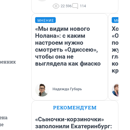
22 596
114
МНЕНИЕ
МНЕНИ
«Мы видим нового
Хоть 
Нолана»: с каким
«Одис
настроем нужно
понра
смотреть «Одиссею»,
журна
чтобы она не
главн
твенник
выглядела как фиаско
котор
крити
Надежда Губарь
РЕКОМЕНДУЕМ
ена
«Сыночки-корзиночки»
ше
заполонили Екатеринбург: