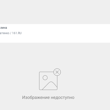
азина
атенко / 161.RU