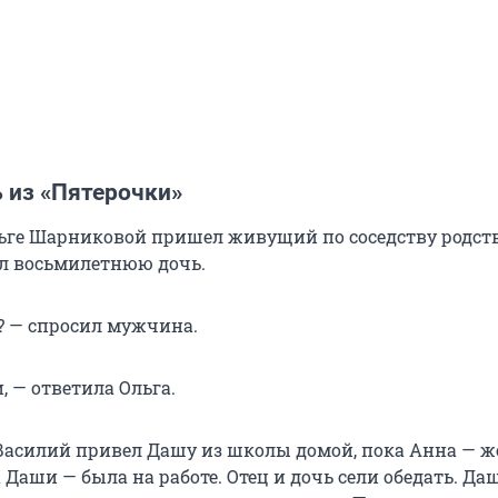
 из «Пятерочки»
Ольге Шарниковой пришел живущий по соседству родс
л восьмилетнюю дочь.
с? — спросил мужчина.
и, — ответила Ольга.
о Василий привел Дашу из школы домой, пока Анна — ж
Даши — была на работе. Отец и дочь сели обедать. Да