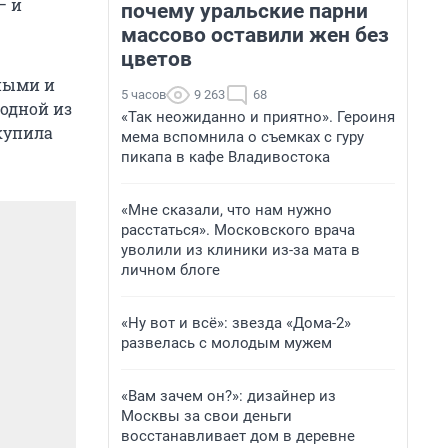
— и
почему уральские парни
массово оставили жен без
цветов
дными и
5 часов
9 263
68
 одной из
«Так неожиданно и приятно». Героиня
 купила
мема вспомнила о съемках с гуру
пикапа в кафе Владивостока
«Мне сказали, что нам нужно
расстаться». Московского врача
уволили из клиники из-за мата в
личном блоге
«Ну вот и всё»: звезда «Дома-2»
развелась с молодым мужем
«Вам зачем он?»: дизайнер из
Москвы за свои деньги
восстанавливает дом в деревне