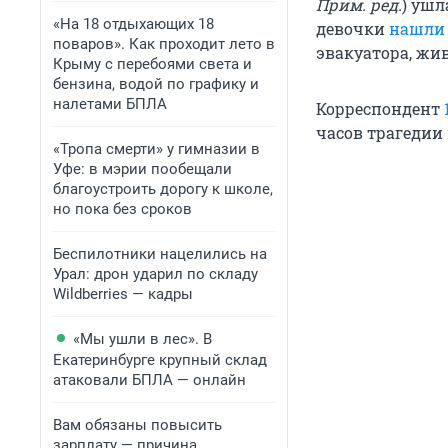
Прим. ред.
) ушл
«На 18 отдыхающих 18
девочки
нашли
поваров». Как проходит лето в
эвакуатора, жи
Крыму с перебоями света и
бензина, водой по графику и
налетами БПЛА
Корреспондент
часов трагедии 
«Тропа смерти» у гимназии в
Уфе: в мэрии пообещали
благоустроить дорогу к школе,
но пока без сроков
Беспилотники нацелились на
Урал: дрон ударил по складу
Wildberries — кадры
«Мы ушли в лес». В
Екатеринбурге крупный склад
атаковали БПЛА — онлайн
Вам обязаны повысить
зарплату — причина