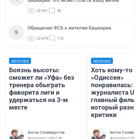
Башкирии: это может спасти вашу жизнь
28 591
36
Обращение ФСБ к жителям Башкирии
5
22 674
118
МНЕНИЕ
МНЕНИЕ
Боязнь высоты:
Хоть кому-то
сможет ли «Уфа» без
«Одиссея»
тренера обыграть
понравилась: 
фаворита лиги и
журналиста UF
удержаться на 3-м
главный фильм
месте
который разно
критики
Антон Селиверстов
Антон Селивер
Журналист UFA1.RU
Журналист UFA1