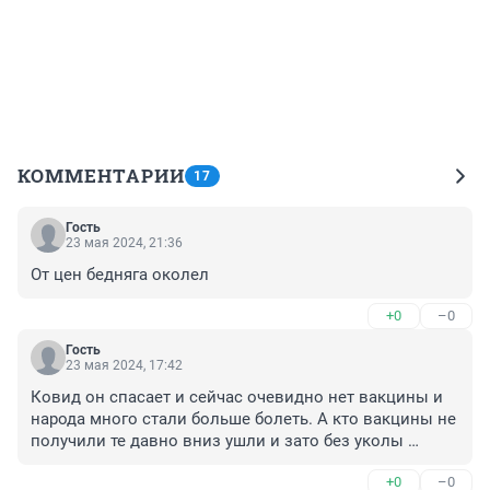
КОММЕНТАРИИ
17
Гость
23 мая 2024, 21:36
От цен бедняга околел
+0
–0
Гость
23 мая 2024, 17:42
Ковид он спасает и сейчас очевидно нет вакцины и 
народа много стали больше болеть. А кто вакцины не 
получили те давно вниз ушли и зато без уколы 
помереть. Знаю бая он смеялся и говорить он сто лет 
+0
–0
может жить и в реанимации умер от воспаления 