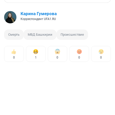
Карина Гумерова
Корреспондент UFA1.RU
Смерть
МВД Башкирии
Происшествие
0
1
0
0
0