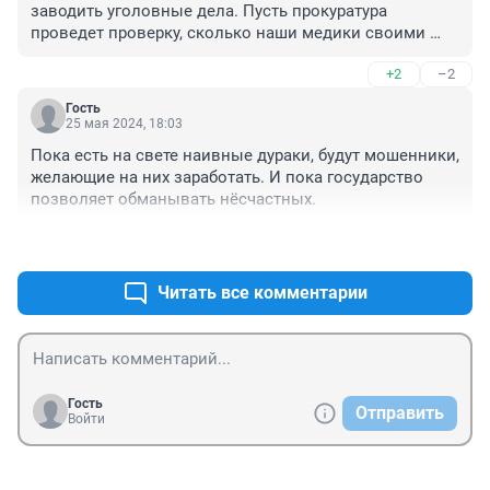
заводить уголовные дела. Пусть прокуратура 
проведет проверку, сколько наши медики своими 
операциями сделали людей инвалидами. От ошибок 
+2
–2
никто не застрахован, только в сравнении с 
официальными медиками у них ошибок на порядок 
Гость
больше. И ничего. Продолжают делать инвалидов. 
25 мая 2024, 18:03
Петру хороших адвокатов.
Пока есть на свете наивные дураки, будут мошенники, 
желающие на них заработать. И пока государство 
позволяет обманывать нёсчастных.
+0
–0
Читать все комментарии
Гость
Отправить
Войти