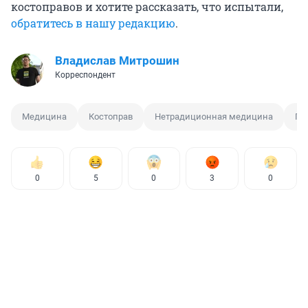
костоправов и хотите рассказать, что испытали,
обратитесь в нашу редакцию
.
Владислав Митрошин
Корреспондент
Медицина
Костоправ
Нетрадиционная медицина
По
0
5
0
3
0