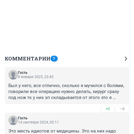
КОММЕНТАРИИ
7
Гость
8 января 2025, 23:45
Был у него, все отлично, сколько я мучился с болями, 
говорили все операцию нужно делать, хирург сразу 
под нож тк у них зп складывается от этого это я 
потом узнал, гарантии не дают сами же, делают 
+0
–0
людей на всю жизнь инвалидами. Петр вам хорошего 
адвоката, и продолжайте делать людям добро
Гость
14 сентября 2024, 05:11
Это месть идиотов от медицины. Это на них надо 