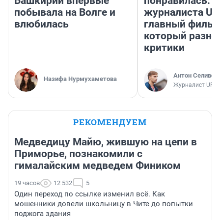
Башкирии впервые
понравилась: 
побывала на Волге и
журналиста UF
влюбилась
главный фильм
который разно
критики
Антон Селивер
Назифа Нурмухаметова
Журналист UFA1
РЕКОМЕНДУЕМ
Медведицу Майю, жившую на цепи в
Приморье, познакомили с
гималайским медведем Фиником
19 часов
12 532
5
Один переход по ссылке изменил всё. Как
мошенники довели школьницу в Чите до попытки
поджога здания