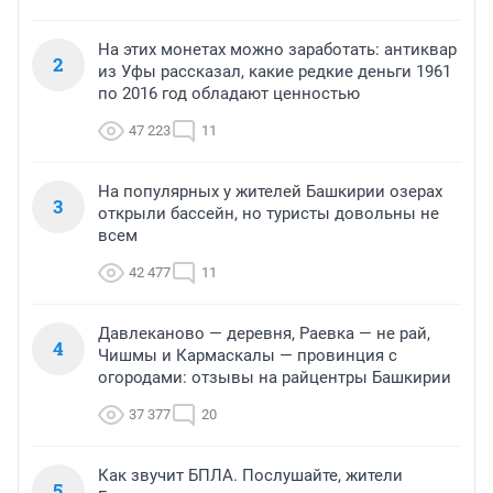
На этих монетах можно заработать: антиквар
2
из Уфы рассказал, какие редкие деньги 1961
по 2016 год обладают ценностью
47 223
11
На популярных у жителей Башкирии озерах
3
открыли бассейн, но туристы довольны не
всем
42 477
11
Давлеканово — деревня, Раевка — не рай,
4
Чишмы и Кармаскалы — провинция с
огородами: отзывы на райцентры Башкирии
37 377
20
Как звучит БПЛА. Послушайте, жители
5