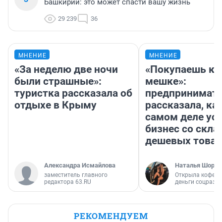
Башкирии: это может спасти вашу жизнь
29 239
36
МНЕНИЕ
МНЕНИЕ
«За неделю две ночи
«Покупаешь ко
были страшные»:
мешке»:
туристка рассказала об
предпринимат
отдыхе в Крыму
рассказала, как
самом деле ус
бизнес со скл
дешевых това
Александра Исмайлова
Наталья Шорох
заместитель главного
Открыла кофейн
редактора 63.RU
деньги соцразв
РЕКОМЕНДУЕМ