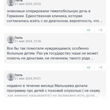
Гость
21 мая 2024, 20:02
знакомые оперировали тяжелобольную дочь в 
Германии. Единственная клиника, которая 
согласилась взять с их диагнозом, вероятность, что 
операция поможет была крайне низка. Рискнули. 

+0
–0
Девочка ушла в кому и лежала 9 месяцев. Потом еще 
полгода лечили, чтобы просто она могла уехать в 
Гость
Россию безопасно для себя. 

21 мая 2024, 15:36
Ехали на операцию по первоначальному плану на три 
Все бы так помогали нуждающимся, особенно 
месяца. Провели там примерно год и семь месяцев. 
больным детям. Раз уж государство наше не может 
Клиника выделила двух врачей, довезли до дому - 
помочь ни деньгами, ни лечением, такого рода 
реально до дому. Так боялись, что случится что-
помощь тяжелобольным не будет лишним ни от 
нибудь в дороге.

+0
–0
иноагентов , ни от патриотов.
Я к чему, когда клиники не берут на операцию, они 
Гость
21 мая 2024, 09:01
прекрасно понимают, почему. И, когда кто-то 
соглашается, они просто рискуют и... гарантий нет. 
недавно в течение месяца Малышева делала 
Врач не Бог.
программу про детей с похожей опухолью ( не скажу 
,как именно называется,) но возможно есть доля 
полезной информации. Типа изобркли лекарство или 
+0
–0
вакцину , но в стадии исследования.