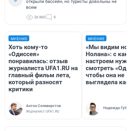
открыли бассейн, но туристы довольны не
всем
26 860
9
МНЕНИЕ
МНЕНИЕ
Хоть кому-то
«Мы видим нов
«Одиссея»
Нолана»: с как
понравилась: отзыв
настроем нужн
журналиста UFA1.RU на
смотреть «Оди
главный фильм лета,
чтобы она не
который разносят
выглядела как
критики
Антон Селиверстов
Надежда Губар
Журналист UFA1.RU