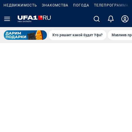
НЕДВИЖИМОСТЬ
ЗНАКОМСТВА
ПОГОДА
ТЕЛЕПРОГРАММА
Кто решает какой будет Уфа?
Мавлиев пр