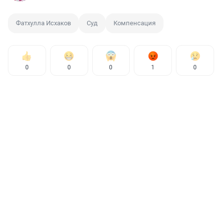
Фатхулла Исхаков
Суд
Компенсация
0
0
0
1
0