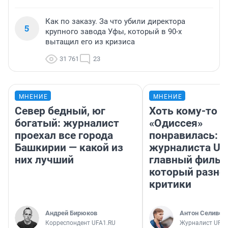
Как по заказу. За что убили директора
5
крупного завода Уфы, который в 90-х
вытащил его из кризиса
31 761
23
МНЕНИЕ
МНЕНИЕ
Север бедный, юг
Хоть кому-то
богатый: журналист
«Одиссея»
проехал все города
понравилась: 
Башкирии — какой из
журналиста UF
них лучший
главный фильм
который разно
критики
Андрей Бирюков
Антон Селивер
Корреспондент UFA1.RU
Журналист UFA1