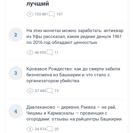
лучший
103 881
167
На этих монетах можно заработать: антиквар
2
из Уфы рассказал, какие редкие деньги 1961
по 2016 год обладают ценностью
46 653
11
Кровавое Рождество: как до смерти забили
3
бизнесмена из Башкирии и что стало с
организатором убийства
37 440
13
Давлеканово — деревня, Раевка — не рай,
4
Чишмы и Кармаскалы — провинция с
огородами: отзывы на райцентры Башкирии
34 974
20