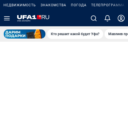
НЕДВИЖИМОСТЬ
ЗНАКОМСТВА
ПОГОДА
ТЕЛЕПРОГРАММА
Кто решает какой будет Уфа?
Мавлиев пр