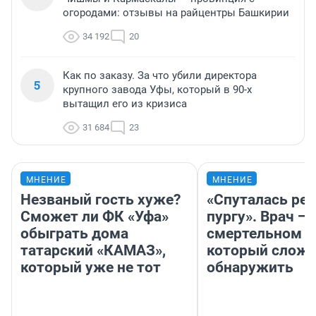
огородами: отзывы на райцентры Башкирии
34 192
20
Как по заказу. За что убили директора
5
крупного завода Уфы, который в 90-х
вытащил его из кризиса
31 684
23
МНЕНИЕ
МНЕНИЕ
Незваный гость хуже?
«Спуталась реч
Сможет ли ФК «Уфа»
пургу». Врач — 
обыграть дома
смертельном д
татарский «КАМАЗ»,
который слож
который уже не тот
обнаружить