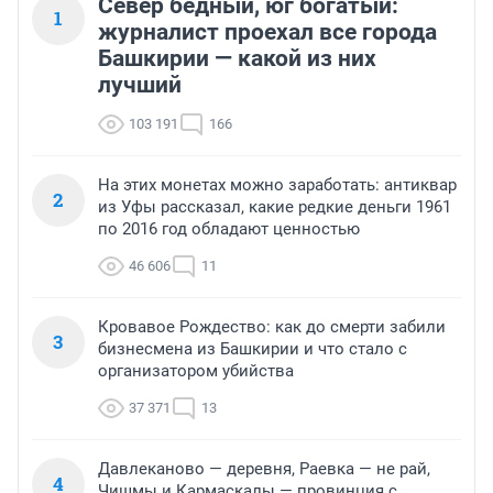
Север бедный, юг богатый:
1
журналист проехал все города
Башкирии — какой из них
лучший
103 191
166
На этих монетах можно заработать: антиквар
2
из Уфы рассказал, какие редкие деньги 1961
по 2016 год обладают ценностью
46 606
11
Кровавое Рождество: как до смерти забили
3
бизнесмена из Башкирии и что стало с
организатором убийства
37 371
13
Давлеканово — деревня, Раевка — не рай,
4
Чишмы и Кармаскалы — провинция с