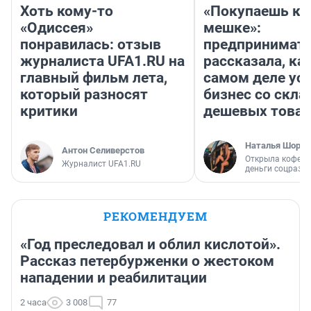
Хоть кому-то
«Покупаешь ко
«Одиссея»
мешке»:
понравилась: отзыв
предпринимат
журналиста UFA1.RU на
рассказала, как
главный фильм лета,
самом деле ус
который разносят
бизнес со скл
критики
дешевых това
Наталья Шорох
Антон Селиверстов
Открыла кофейн
Журналист UFA1.RU
деньги соцразв
РЕКОМЕНДУЕМ
«Год преследовал и облил кислотой».
Рассказ петербурженки о жестоком
нападении и реабилитации
2 часа
3 008
77