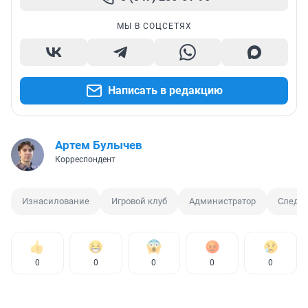
МЫ В СОЦСЕТЯХ
Написать в редакцию
Артем Булычев
Корреспондент
Изнасилование
Игровой клуб
Администратор
Следст
0
0
0
0
0