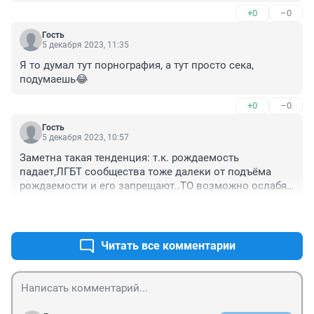
+0
–0
Гость
5 декабря 2023, 11:35
Я то думал тут порнография, а тут просто сека, 
подумаешь😂
+0
–0
Гость
5 декабря 2023, 10:57
Заметна такая тенденция: т.к. рождаемость 
падает,ЛГБТ сообщества тоже далеки от подъёма 
рождаемости и его запрещают..ТО возможно ослабят 
наказание за изнасилования,а то и создадут 
+0
–0
серетную службу по изнасилованию девушек с целью 
..
Читать все комментарии