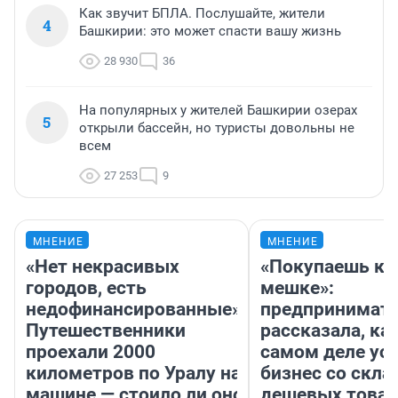
Как звучит БПЛА. Послушайте, жители
4
Башкирии: это может спасти вашу жизнь
28 930
36
На популярных у жителей Башкирии озерах
5
открыли бассейн, но туристы довольны не
всем
27 253
9
МНЕНИЕ
МНЕНИЕ
«Нет некрасивых
«Покупаешь ко
городов, есть
мешке»:
недофинансированные».
предпринимат
Путешественники
рассказала, как
проехали 2000
самом деле ус
километров по Уралу на
бизнес со скл
машине — стоило ли оно
дешевых това