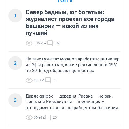
ТОП 5
Север бедный, юг богатый:
1
журналист проехал все города
Башкирии — какой из них
лучший
105 257
167
На этих монетах можно заработать: антиквар
2
из Уфы рассказал, какие редкие деньги 1961
по 2016 год обладают ценностью
47 054
11
Давлеканово — деревня, Раевка — не рай,
3
Чишмы и Кармаскалы — провинция с
огородами: отзывы на райцентры Башкирии
36 912
20