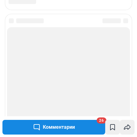
Связаться с отделом продаж: моб. 8 (992) 212-32-74, раб. 8 800 2000-383,
доб. 3614,
reklamangs@shkulev.ru
Редакция сайта не несет ответственности за достоверность
информации, содержащейся в рекламных объявлениях.
Информация об ограничениях
Политика использования cookies
Рекомендательные системы
Политика конфиденциальности и обработки персональных данных и
правила использования сайта
Пользовательское соглашение сервиса «Подписка без баннерной
рекламы»
© ООО «Сеть городских порталов»
26
© ООО «Интернет Технологии»
Комментарии