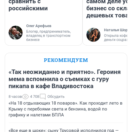
сравнить с
самом деле ус
российскими
бизнес со скл
дешевых това
Олег Арефьев
Наталья Шорох
Блогер, предприниматель,
владелец в транспортном
Открыла кофейн
бизнесе
деньги соцразв
РЕКОМЕНДУЕМ
«Так неожиданно и приятно». Героиня
мема вспомнила о съемках с гуру
пикапа в кафе Владивостока
8 часов
4 708
Обсудить
«На 18 отдыхающих 18 поваров». Как проходит лето в
Крыму с перебоями света и бензина, водой по
графику и налетами БПЛА
«Все еще в шоке»: сыну Трусовой исполнился год —