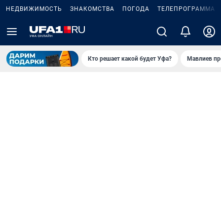
НЕДВИЖИМОСТЬ
ЗНАКОМСТВА
ПОГОДА
ТЕЛЕПРОГРАММА
Кто решает какой будет Уфа?
Мавлиев пр