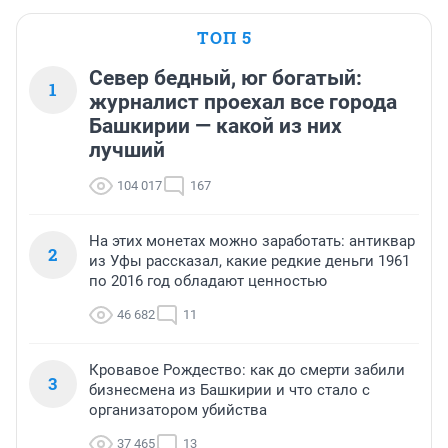
ТОП 5
Север бедный, юг богатый:
1
журналист проехал все города
Башкирии — какой из них
лучший
104 017
167
На этих монетах можно заработать: антиквар
2
из Уфы рассказал, какие редкие деньги 1961
по 2016 год обладают ценностью
46 682
11
Кровавое Рождество: как до смерти забили
3
бизнесмена из Башкирии и что стало с
организатором убийства
37 465
13