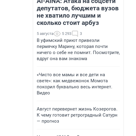
AI-AINA: Атака на соцсети
депутатов, бюджета вузов
не хватило лучшим и
сколько стоит арбуз
5 августа
5 293
3
В уфимский приют привезли
пермячку Марину, которая почти
ничего о себе не помнит. Посмотрите,
вдруг она вам знакома
«Чисто все мамы и все дети на
свете»: как медвежонок Момота
покорил буквально весь интернет.
Видео
Август перевернет жизнь Козерогов.
К чему готовит ретроградный Сатурн
— прогноз