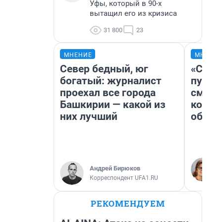
Уфы, который в 90-х
вытащил его из кризиса
31 800
23
МНЕНИЕ
МНЕНИ
Север бедный, юг
«Спут
богатый: журналист
пургу»
проехал все города
смерт
Башкирии — какой из
котор
них лучший
обнар
Андрей Бирюков
Корреспондент UFA1.RU
РЕКОМЕНДУЕМ