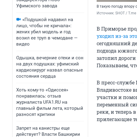
Уфимского завода
В такую погоду впору
Источник: 
SHOT / T.me
«Подушкой надавил на
лицо, чтобы не кричала»:
В Приморье про
жених убил модель и год
уходил из-за эт
возил ее труп в чемодане —
сегодняшний де
видео
подхода южного
затопил дороги
Одышка, вечерние отеки и сон
на двух подушках: уфимский
Показываем, что
кардиохирург назвал опасные
состояния сердца
В пресс-службе
Владивостоке в
Хоть кому-то «Одиссея»
понравилась: отзыв
участки и помо
журналиста UFA1.RU на
переменный сил
главный фильм лета, который
реки, и теперь 
разносят критики
прилегающие т
Запрет на канистры еще
действует? Власти Башкирии