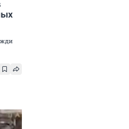
в
ных
ожди