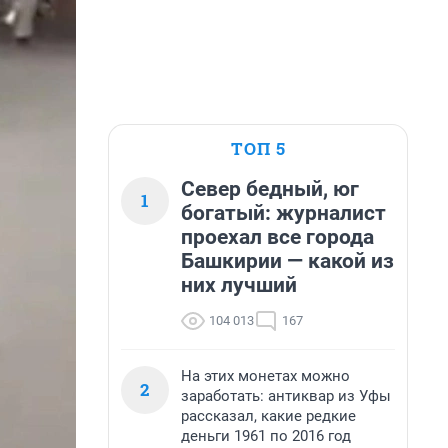
ТОП 5
Север бедный, юг
1
богатый: журналист
проехал все города
Башкирии — какой из
них лучший
104 013
167
На этих монетах можно
2
заработать: антиквар из Уфы
рассказал, какие редкие
деньги 1961 по 2016 год