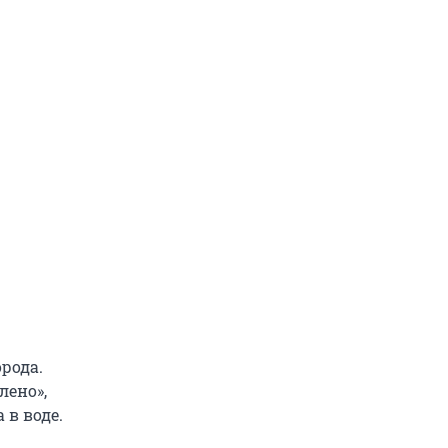
рода.
лено»,
 в воде.