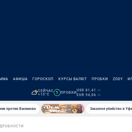
АММА
АФИША
ГОРОСКОП
КУРСЫ ВАЛЮТ
ПРОБКИ
ZODY
И
USD 81,41
СЕЙЧАС
1
ПРОБКИ
+15°C
EUR 94,06
иев против Васимова
Заказное убийство в Уфе
ДРОБНОСТИ