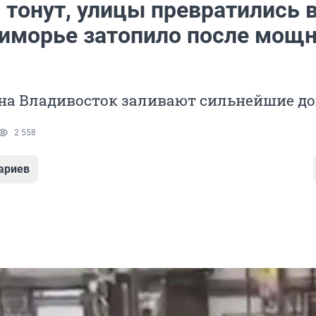
тонут, улицы превратились 
риморье затопило после мощ
уна Владивосток заливают сильнейшие д
2 558
ариев