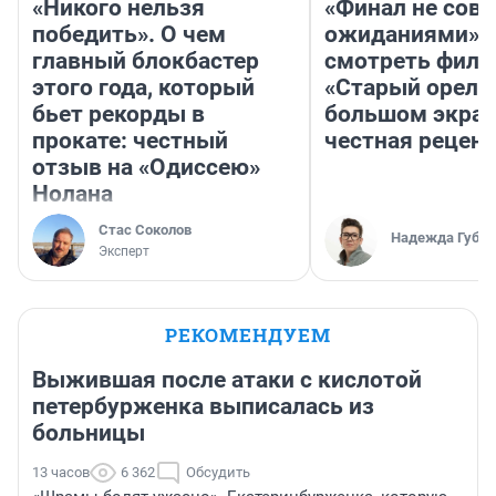
«Никого нельзя
«Финал не совп
победить». О чем
ожиданиями»: 
главный блокбастер
смотреть фил
этого года, который
«Старый орел» 
бьет рекорды в
большом экран
прокате: честный
честная рецен
отзыв на «Одиссею»
Нолана
Стас Соколов
Надежда Губар
Эксперт
РЕКОМЕНДУЕМ
Выжившая после атаки с кислотой
петербурженка выписалась из
больницы
13 часов
6 362
Обсудить