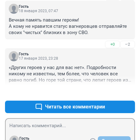
Гость
18 января 2023, 07:47
Вечная память павшим героям! 

А кому не нравится статус вагнеровцев отправляйте 
своих "чистых" близких в зону СВО.
+0
–2
Гость
17 января 2023, 23:28
«Других героев у нас для вас нет». Подробности 
никому не известны, тем более, что человек все 
равно погиб. Но горе той стране, что лепит героев из 
преступников. Сама страна их признала 
+2
–1
преступниками, а теперь вот таким образом 
отстирала их грехи.
Читать все комментарии
Гость