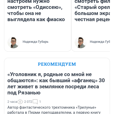
настроем нужно
смотреть фил
смотреть «Одиссею»,
«Старый орел» 
чтобы она не
большом экран
выглядела как фиаско
честная рецен
Надежда Губарь
Надежда Губар
РЕКОМЕНДУЕМ
«Уголовник я, родные со мной не
общаются»: как бывший «афганец» 30
лет живет в землянке посреди леса
под Рязанью
2 часа
2 072
1
Автор фантастического трехтомника «Трилунье»
работала в Перми преподавателем, а первую книгу