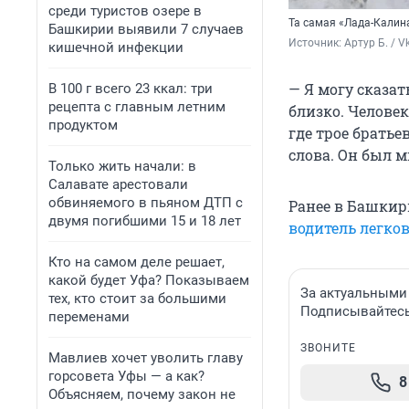
среди туристов озере в
Та самая «Лада-Калин
Башкирии выявили 7 случаев
Источник: 
Артур Б. / V
кишечной инфекции
— Я могу сказат
В 100 г всего 23 ккал: три
рецепта с главным летним
близко. Человек
продуктом
где трое братье
слова. Он был м
Только жить начали: в
Салавате арестовали
обвиняемого в пьяном ДТП с
Ранее в Башкир
двумя погибшими 15 и 18 лет
водитель легко
Кто на самом деле решает,
какой будет Уфа? Показываем
За актуальными
тех, кто стоит за большими
Подписывайтесь 
переменами
ЗВОНИТЕ
Мавлиев хочет уволить главу
горсовета Уфы — а как?
8
Объясняем, почему закон не