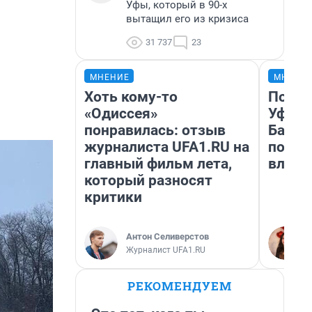
Уфы, который в 90-х
вытащил его из кризиса
31 737
23
МНЕНИЕ
МНЕНИ
Хоть кому-то
Почем
«Одиссея»
Уфы: 
понравилась: отзыв
Башки
журналиста UFA1.RU на
побыв
главный фильм лета,
влюби
который разносят
критики
Антон Селиверстов
Журналист UFA1.RU
РЕКОМЕНДУЕМ