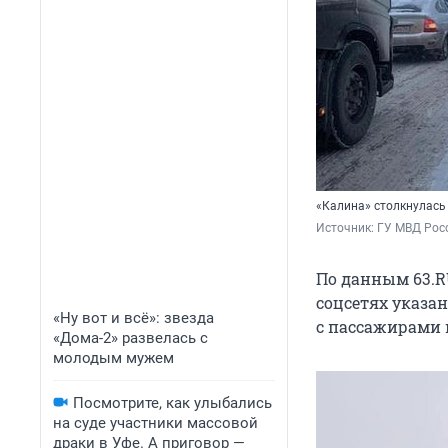
«Калина» столкнулас
Источник: 
ГУ МВД Рос
По данным 63.R
соцсетях указан
«Ну вот и всё»: звезда
с пассажирами 
«Дома-2» развелась с
молодым мужем
Посмотрите, как улыбались
на суде участники массовой
драки в Уфе. А приговор —