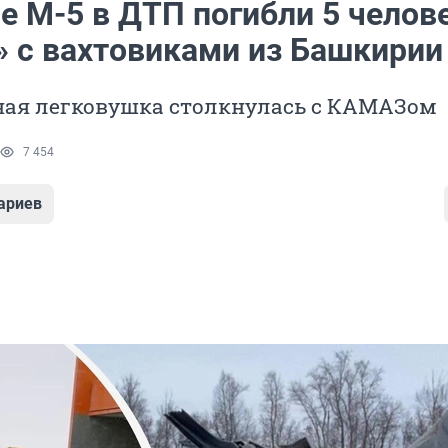
е М-5 в ДТП погибли 5 челов
» с вахтовиками из Башкирии
ная легковушка столкнулась с КАМАЗом
7 454
ариев