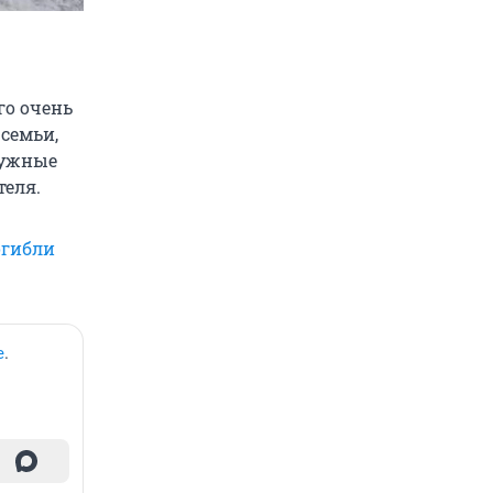
го очень
 семьи,
 нужные
теля.
огибли
е
.