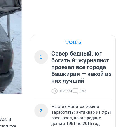
ТОП 5
Север бедный, юг
1
богатый: журналист
проехал все города
Башкирии — какой из
них лучший
103 773
167
На этих монетах можно
2
заработать: антиквар из Уфы
рассказал, какие редкие
АЗ. В
деньги 1961 по 2016 год
овушке.