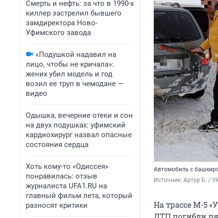
Смерть и нефть: за что в 1990-х
киллер застрелил бывшего
замдиректора Ново-
Уфимского завода
«Подушкой надавил на
лицо, чтобы не кричала»:
жених убил модель и год
возил ее труп в чемодане —
видео
Одышка, вечерние отеки и сон
на двух подушках: уфимский
кардиохирург назвал опасные
состояния сердца
Хоть кому-то «Одиссея»
Автомобиль с башкир
понравилась: отзыв
Источник: 
Артур Б. / V
журналиста UFA1.RU на
главный фильм лета, который
На трассе М-5 
разносят критики
ДТП погибли пя