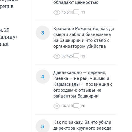
обладают ценностью
ирии в
46 644
11
Кровавое Рождество: как до
, 29
3
смерти забили бизнесмена
Калину»
из Башкирии и что стало с
и на
организатором убийства
37 425
13
Давлеканово — деревня,
4
Раевка — не рай, Чишмы и
Кармаскалы — провинция с
огородами: отзывы на
райцентры Башкирии
34 818
20
Как по заказу. За что убили
5
директора крупного завода