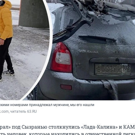
скими номерами принадлежал мужчине, мы его нашли
k.com, читатель 63.RU
«Урал» под Сызранью столкнулись «Лада-Калина» и КАМ
ть человек, которые находились в отечественной легк