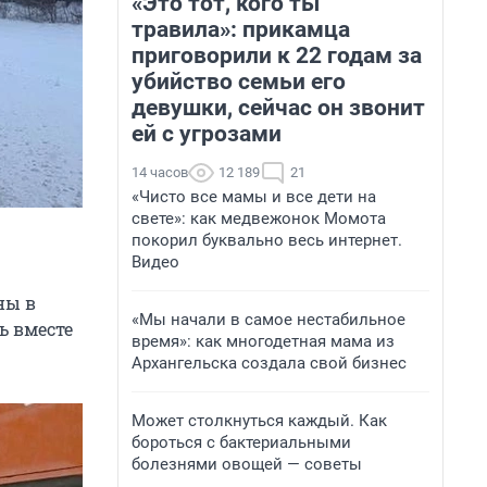
«Это тот, кого ты
травила»: прикамца
приговорили к 22 годам за
убийство семьи его
девушки, сейчас он звонит
ей с угрозами
14 часов
12 189
21
«Чисто все мамы и все дети на
свете»: как медвежонок Момота
покорил буквально весь интернет.
Видео
ны в
«Мы начали в самое нестабильное
ль вместе
время»: как многодетная мама из
Архангельска создала свой бизнес
Может столкнуться каждый. Как
бороться с бактериальными
болезнями овощей — советы