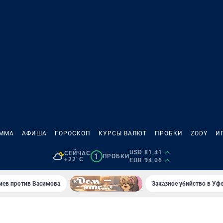
АММА
АФИША
ГОРОСКОП
КУРСЫ ВАЛЮТ
ПРОБКИ
ZODY
И
USD 81,41
СЕЙЧАС
1
ПРОБКИ
+22°C
EUR 94,06
иев против Васимова
Заказное убийство в Уфе