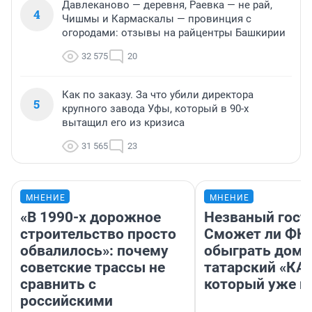
Давлеканово — деревня, Раевка — не рай,
4
Чишмы и Кармаскалы — провинция с
огородами: отзывы на райцентры Башкирии
32 575
20
Как по заказу. За что убили директора
5
крупного завода Уфы, который в 90-х
вытащил его из кризиса
31 565
23
МНЕНИЕ
МНЕНИЕ
«В 1990-х дорожное
Незваный гост
строительство просто
Сможет ли ФК 
обвалилось»: почему
обыграть дома
советские трассы не
татарский «КА
сравнить с
который уже не
российскими