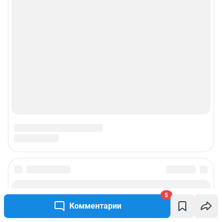
Прайс-лист
О компании
Наши награды
Наши вакансии
Техподдержка
Предвыборная агитация
Статистика канала в MAX
Все города сети
5
Комментарии