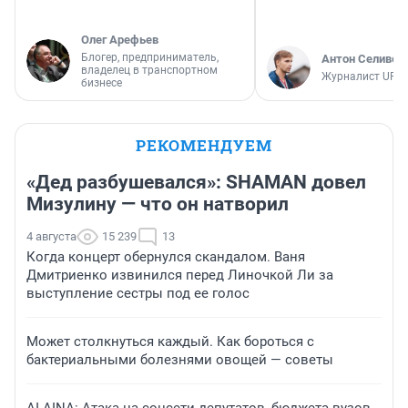
Олег Арефьев
Блогер, предприниматель,
Антон Селивер
владелец в транспортном
Журналист UFA1
бизнесе
РЕКОМЕНДУЕМ
«Дед разбушевался»: SHAMAN довел
Мизулину — что он натворил
4 августа
15 239
13
Когда концерт обернулся скандалом. Ваня
Дмитриенко извинился перед Линочкой Ли за
выступление сестры под ее голос
Может столкнуться каждый. Как бороться с
бактериальными болезнями овощей — советы