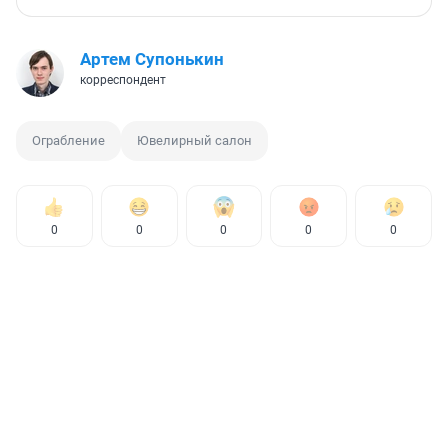
Артем Супонькин
корреспондент
Ограбление
Ювелирный салон
0
0
0
0
0