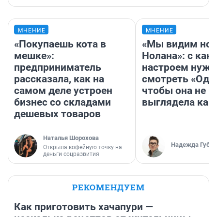
МНЕНИЕ
МНЕНИЕ
«Покупаешь кота в
«Мы видим нов
мешке»:
Нолана»: с как
предприниматель
настроем нужн
рассказала, как на
смотреть «Оди
самом деле устроен
чтобы она не
бизнес со складами
выглядела как
дешевых товаров
Наталья Шорохова
Надежда Губар
Открыла кофейную точку на
деньги соцразвития
РЕКОМЕНДУЕМ
Как приготовить хачапури —