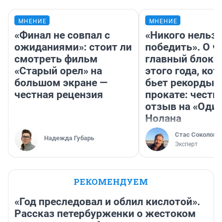
МНЕНИЕ
МНЕНИЕ
«Финал не совпал с
«Никого нельз
ожиданиями»: стоит ли
победить». О ч
смотреть фильм
главный блокб
«Старый орел» на
этого года, ко
большом экране —
бьет рекорды 
честная рецензия
прокате: честн
отзыв на «Оди
Нолана
Стас Соколов
Надежда Губарь
Эксперт
РЕКОМЕНДУЕМ
«Год преследовал и облил кислотой».
Рассказ петербурженки о жестоком