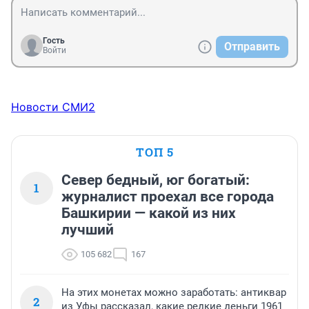
Гость
Отправить
Войти
Новости СМИ2
ТОП 5
Север бедный, юг богатый:
1
журналист проехал все города
Башкирии — какой из них
лучший
105 682
167
На этих монетах можно заработать: антиквар
2
из Уфы рассказал, какие редкие деньги 1961