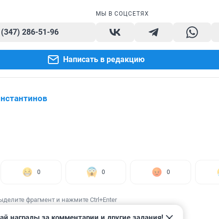
МЫ В СОЦСЕТЯХ
 (347) 286-51-96
Написать в редакцию
нстантинов
0
0
0
ыделите фрагмент и нажмите Ctrl+Enter
ай награды за комментарии и другие задания!