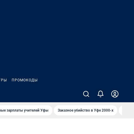
ГРЫ
ПРОМОКОДЫ
ные зарплаты учителей Уфы
Заказное убийство в Уфе 2000-х
Каким