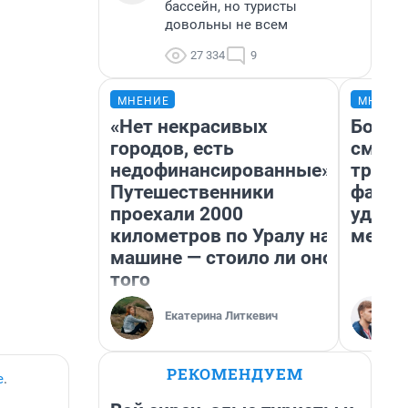
бассейн, но туристы
довольны не всем
27 334
9
МНЕНИЕ
МНЕНИ
«Нет некрасивых
Боязн
городов, есть
сможе
недофинансированные».
трене
Путешественники
фавор
проехали 2000
удерж
километров по Уралу на
месте
машине — стоило ли оно
того
Екатерина Литкевич
РЕКОМЕНДУЕМ
е
.