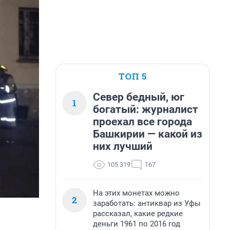
ТОП 5
Север бедный, юг
1
богатый: журналист
проехал все города
Башкирии — какой из
них лучший
105 319
167
На этих монетах можно
2
заработать: антиквар из Уфы
рассказал, какие редкие
деньги 1961 по 2016 год