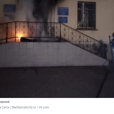
жарные
Сити | SterlitamakCity.ru / Vk.com