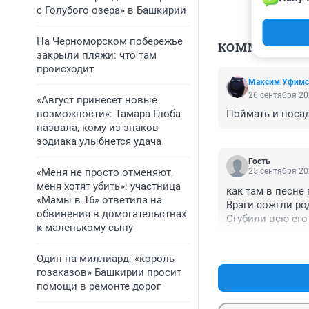
с Голубого озера» в Башкирии
На Черноморском побережье
КОММЕНТАР
закрыли пляжи: что там
происходит
Максим Уфимс
26 сентября 20
«Август принесет новые
возможности»: Тамара Глоба
Поймать и посад
назвала, кому из знаков
зодиака улыбнется удача
Гость
«Меня не просто отменяют,
25 сентября 20
меня хотят убить»: участница
как там в песне по
«Мамы в 16» ответила на
Враги сожгли род
обвинения в домогательствах
Сгубили всю его 
к маленькому сыну
Куда ж теперь ро
Кому нести печа
Один на миллиард: «король
Вздохнул слуга н
гозаказов» Башкирии просит
Значок поправил 
помощи в ремонте дорог
Раскрыл кейс по
Бутылку виски о