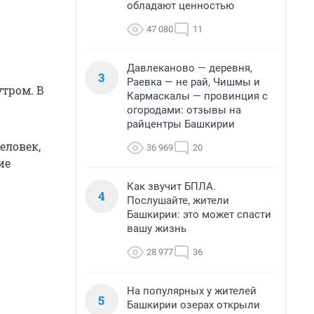
обладают ценностью
47 080
11
Давлеканово — деревня,
3
Раевка — не рай, Чишмы и
тром. В
Кармаскалы — провинция с
огородами: отзывы на
райцентры Башкирии
еловек,
36 969
20
ие
Как звучит БПЛА.
4
Послушайте, жители
Башкирии: это может спасти
вашу жизнь
28 977
36
На популярных у жителей
5
Башкирии озерах открыли