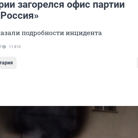
рии загорелся офис партии
 Россия»
казали подробности инцидента
7
11 810
тария