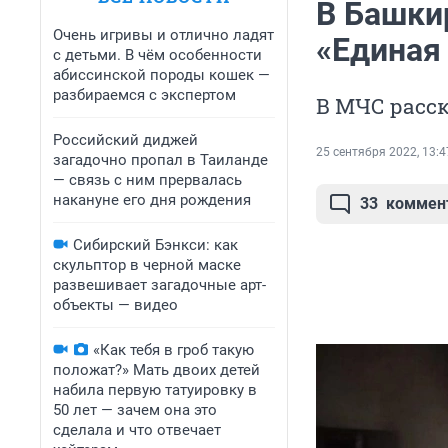
В Башки
Очень игривы и отлично ладят
«Единая
с детьми. В чём особенности
абиссинской породы кошек —
разбираемся с экспертом
В МЧС расс
Российский диджей
25 сентября 2022, 13:4
загадочно пропал в Таиланде
— связь с ним прервалась
накануне его дня рождения
33
коммен
Сибирский Бэнкси: как
скульптор в черной маске
развешивает загадочные арт-
объекты — видео
«Как тебя в гроб такую
положат?» Мать двоих детей
набила первую татуировку в
50 лет — зачем она это
сделала и что отвечает