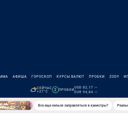
АММА
АФИША
ГОРОСКОП
КУРСЫ ВАЛЮТ
ПРОБКИ
ZODY
И
USD 82,17
СЕЙЧАС
2
ПРОБКИ
+27°C
EUR 94,84
Все еще нельзя заправляться в канистры?
Реаль