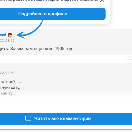
Подробнее в профиле
ИИ
33
кий
22, 08:55
ить. Зачем нам еще один 1905 год.
22, 22:59
ётся? ......

ную хату,

мечту,

дному депутату?

ль свою? 

арода, 

на груди,

Читать все комментарии
ходный свой,

н поставил,
