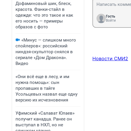
На серый камень
Дофаминовый шик, блеск,
красота. Фанки-стайл в
одежде: что это такое и как
Гость
его носить — примеры
Войти
образов с фото
«Минус — слишком много
спойлеров»: российский
ниндзя-скульптор снялся в
сериале «Дом Дракона».
Новости СМИ2
Видео
«Они всё еще в лесу, и им
нужна помощь»: сын
пропавших в тайге
Усольцевых назвал еще одну
версию их исчезновения
Уфимский «Салават Юлаев»
получит канадца. Ранее он
выступал в НХЛ, но не
слишком удачно