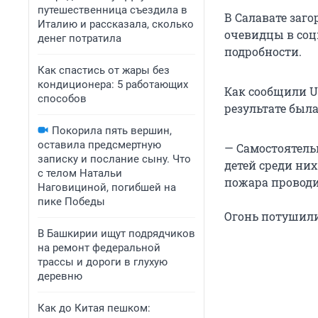
путешественница съездила в
В Салавате заго
Италию и рассказала, сколько
очевидцы в соци
денег потратила
подробности.
Как спастись от жары без
кондиционера: 5 работающих
Как сообщили U
способов
результате был
Покорила пять вершин,
оставила предсмертную
— Самостоятель
записку и послание сыну. Что
детей среди ни
с телом Натальи
пожара проводи
Наговициной, погибшей на
пике Победы
Огонь потушили 
В Башкирии ищут подрядчиков
на ремонт федеральной
трассы и дороги в глухую
деревню
Как до Китая пешком: