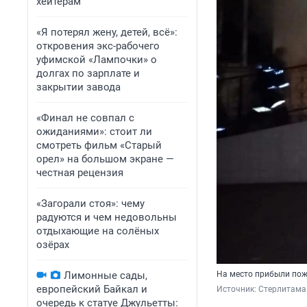
хейтерам
«Я потерял жену, детей, всё»:
откровения экс-рабочего
уфимской «Лампочки» о
долгах по зарплате и
закрытии завода
«Финал не совпал с
ожиданиями»: стоит ли
смотреть фильм «Старый
орел» на большом экране —
честная рецензия
«Загорали стоя»: чему
радуются и чем недовольны
отдыхающие на солёных
озёрах
Лимонные сады,
На место прибыли по
европейский Байкал и
Источник: 
Стерлитамак 
очередь к статуе Джульетты: