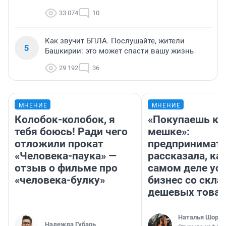
33 074
10
Как звучит БПЛА. Послушайте, жители
5
Башкирии: это может спасти вашу жизнь
29 192
36
МНЕНИЕ
МНЕНИЕ
Колобок-колобок, я
«Покупаешь ко
тебя боюсь! Ради чего
мешке»:
отложили прокат
предпринимат
«Человека-паука» —
рассказала, как
отзыв о фильме про
самом деле ус
«человека-булку»
бизнес со скл
дешевых това
Наталья Шорох
Надежда Губарь