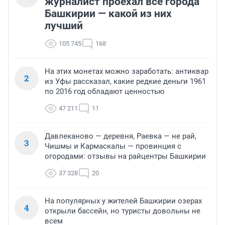
журналист проехал все города
Башкирии — какой из них
лучший
105 745
168
На этих монетах можно заработать: антиквар
2
из Уфы рассказал, какие редкие деньги 1961
по 2016 год обладают ценностью
47 211
11
Давлеканово — деревня, Раевка — не рай,
3
Чишмы и Кармаскалы — провинция с
огородами: отзывы на райцентры Башкирии
37 328
20
На популярных у жителей Башкирии озерах
4
открыли бассейн, но туристы довольны не
всем