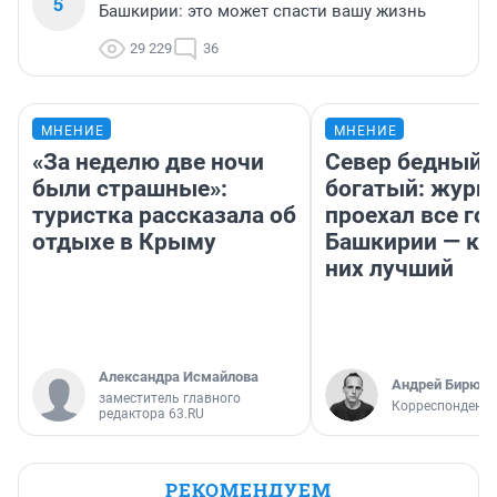
5
Башкирии: это может спасти вашу жизнь
29 229
36
МНЕНИЕ
МНЕНИЕ
«За неделю две ночи
Север бедный,
были страшные»:
богатый: журн
туристка рассказала об
проехал все го
отдыхе в Крыму
Башкирии — ка
них лучший
Александра Исмайлова
Андрей Бирюко
заместитель главного
Корреспондент 
редактора 63.RU
РЕКОМЕНДУЕМ