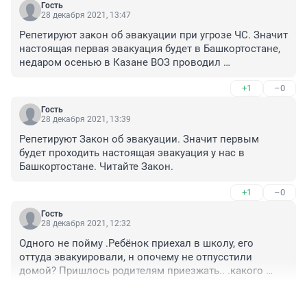
Гость
28 декабря 2021, 13:47
Репетируют закон об эвакуации при угрозе ЧС. Значит 
настоящая первая эвакуация будет в Башкортостане, 
недаром осенью в Казане ВОЗ проводил 
учения,читайте закон.
+1
–0
Гость
28 декабря 2021, 13:39
Репетируют Закон об эвакуации. Значит первым 
будет проходить настоящая эвакуация у нас в 
Башкортостане. Читайте Закон.
+1
–0
Гость
28 декабря 2021, 12:32
Одного не пойму .Ребёнок приехал в школу, его 
оттуда эвакуировали, н опочему не отпусстили 
домой? Пришлось родителям приезжать.. .какого 
фига то ? Утром он самомтоятельно добирается, 
+2
–0
вечером самостоятельно, в прошлый раз после этих 