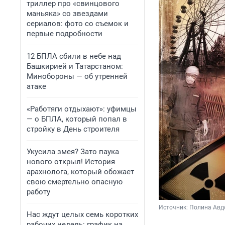
триллер про «свинцового
маньяка» со звездами
сериалов: фото со съемок и
первые подробности
12 БПЛА сбили в небе над
Башкирией и Татарстаном:
Минобороны — об утренней
атаке
«Работяги отдыхают»: уфимцы
— о БПЛА, который попал в
стройку в День строителя
Укусила змея? Зато паука
нового открыл! История
арахнолога, который обожает
свою смертельно опасную
работу
Источник: 
Полина Авд
Нас ждут целых семь коротких
рабочих недель: график на