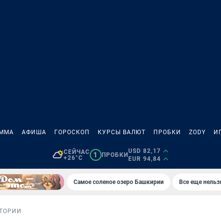
АММА
АФИША
ГОРОСКОП
КУРСЫ ВАЛЮТ
ПРОБКИ
ZODY
И
USD 82,17
СЕЙЧАС
1
ПРОБКИ
+26°C
EUR 94,84
Самое соленое озеро Башкирии
Все еще нельз
ТОРИИ