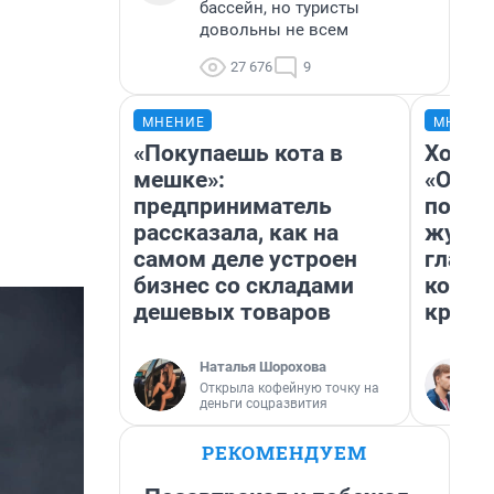
бассейн, но туристы
довольны не всем
27 676
9
МНЕНИЕ
МНЕНИ
«Покупаешь кота в
Хоть 
мешке»:
«Одис
предприниматель
понра
рассказала, как на
журна
самом деле устроен
главн
бизнес со складами
котор
дешевых товаров
крити
Наталья Шорохова
Открыла кофейную точку на
деньги соцразвития
РЕКОМЕНДУЕМ