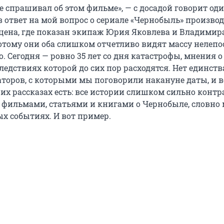
 спрашивал об этом фильме», — с досадой говорит оди
 ответ на мой вопрос о сериале «Чернобыль» производ
 сцена, где показан экипаж Юрия Яковлева и Владимир
отому они оба слишком отчетливо видят массу нелепос
. Сегодня — ровно 35 лет со дня катастрофы, мнения о
едствиях которой до сих пор расходятся. Нет единства
торов, с которыми мы поговорили накануне даты, и в
 их рассказах есть: все истории слишком сильно конт
фильмами, статьями и книгами о Чернобыле, словно
ых событиях. И вот пример.