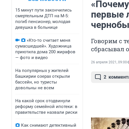
«Почему
15 минут пути закончились
первые 
смертельным ДТП на М-5:
погиб пенсионер, молодая
чернобы
девушка в больнице
Говорим с т
«Кто-то считает меня
сумасшедшей». Художница
сбрасывал 
приютила дома 200 жирафов
— фото и видео
26 апреля 2021, 09:00
На популярных у жителей
Башкирии озерах открыли
2
коммент
бассейн, но туристы
довольны не всем
На какой срок отодвинули
реформу семейной ипотеки: в
правительстве назвали риски
Как снимают детективный