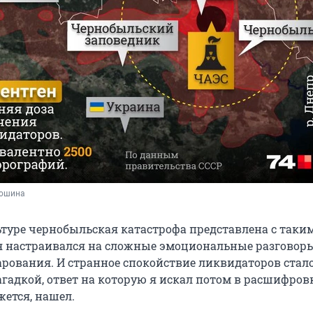
дошина
ьтуре чернобыльская катастрофа представлена с таки
я настраивался на сложные эмоциональные разговор
арования. И странное спокойствие ликвидаторов стал
агадкой, ответ на которую я искал потом в расшифров
жется, нашел.