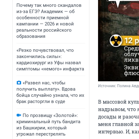
Почему так много скандалов
из-за ЕГЭ? Академик — об
особенности приемной
кампании — 2026 и новой
реальности российского
образования
«Резко почувствовал, что
закончились силы»:
кардиохирург из Уфы назвал
симптомы «немого» инфаркта
«Развел нас, чтобы
Источник: 
Полина Ав
получить выплату». Вдова
бойца случайно узнала, что их
В массовой кул
брак расторгли в суде
надрывом, что 
По прозвищу «Золотой»:
досады и разоч
криминальный путь бандита
меня главной з
из Башкирии, который
интервью. И, ка
угрожал перестрелять