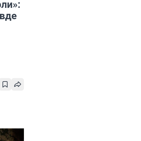
ли»:
авде