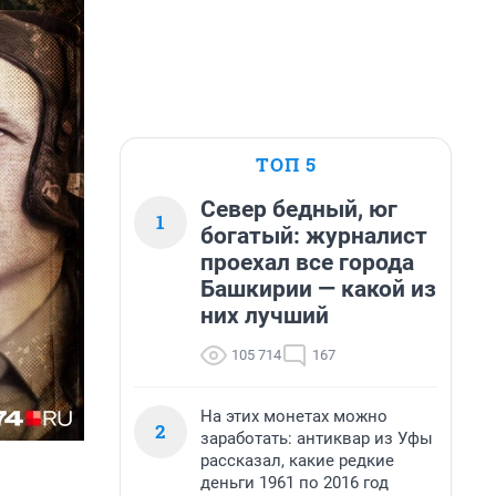
ТОП 5
Север бедный, юг
1
богатый: журналист
проехал все города
Башкирии — какой из
них лучший
105 714
167
На этих монетах можно
2
заработать: антиквар из Уфы
рассказал, какие редкие
деньги 1961 по 2016 год