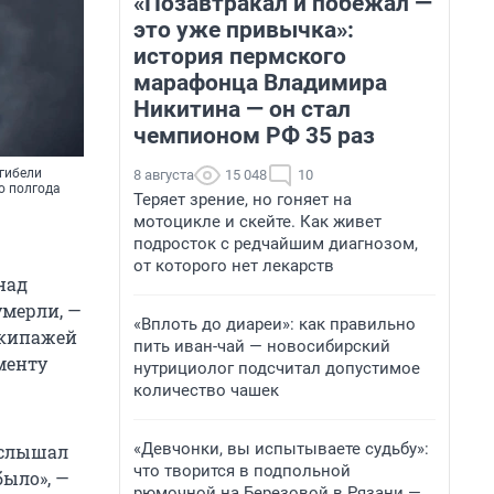
«Позавтракал и побежал —
это уже привычка»:
история пермского
марафонца Владимира
Никитина — он стал
чемпионом РФ 35 раз
 гибели
8 августа
15 048
10
о полгода
Теряет зрение, но гоняет на
мотоцикле и скейте. Как живет
подросток с редчайшим диагнозом,
от которого нет лекарств
над
умерли, —
«Вплоть до диареи»: как правильно
экипажей
пить иван-чай — новосибирский
менту
нутрициолог подсчитал допустимое
количество чашек
«Девчонки, вы испытываете судьбу»:
 слышал
что творится в подпольной
было», —
рюмочной на Березовой в Рязани —