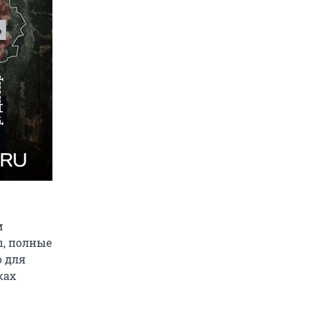
м
ы, полные
о для
ках