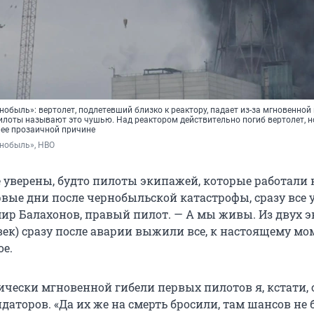
нобыль»: вертолет, подлетевший близко к реактору, падает из-за мгновенной
илоты называют это чушью. Над реактором действительно погиб вертолет, н
олее прозаичной причине
рнобыль», HBO
е уверены, будто пилоты экипажей, которые работали 
рвые дни после чернобыльской катастрофы, сразу все 
ир Балахонов, правый пилот. — А мы живы. Из двух 
век) сразу после аварии выжили все, к настоящему мо
ое.
ически мгновенной гибели первых пилотов я, кстати,
даторов. «Да их же на смерть бросили, там шансов не 