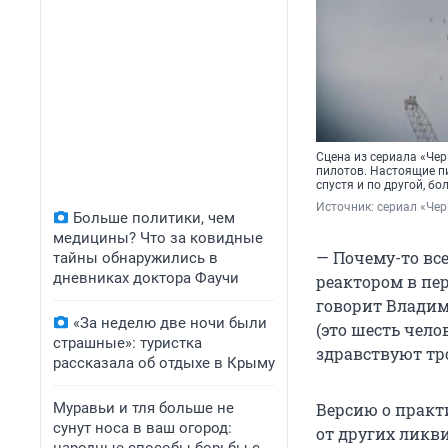
Сцена из сериала «Чер
пилотов. Настоящие п
спустя и по другой, б
Источник: 
сериал «Че
Больше политики, чем
медицины? Что за ковидные
— Почему-то вс
тайны обнаружились в
дневниках доктора Фаучи
реактором в пе
говорит Владим
«За неделю две ночи были
(это шесть чело
страшные»: туристка
здравствуют тр
рассказала об отдыхе в Крыму
Муравьи и тля больше не
Версию о практ
сунут носа в ваш огород:
от других ликви