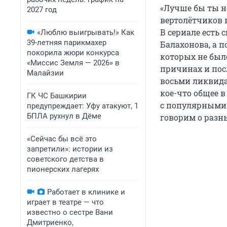
«Лучше бы ты не
2027 год
вертолётчиков в
В сериале есть
«Люблю выигрывать!» Как
39-летняя парикмахер
Балахонова, а п
покорила жюри конкурса
которых не было
«Миссис Земля — 2026» в
причинах и посл
Малайзии
восьми ликвида
кое-что общее в
ГК ЧС Башкирии
с популярными 
предупреждает: Уфу атакуют, 1
БПЛА рухнул в Дёме
говорим о разн
«Сейчас бы всё это
запретили»: истории из
советского детства в
пионерских лагерях
Работает в клинике и
играет в театре — что
известно о сестре Вани
Дмитриенко,