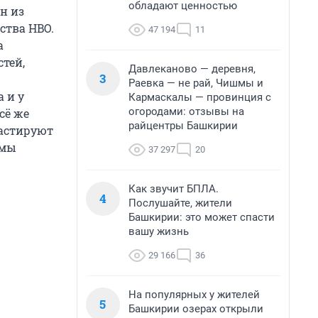
обладают ценностью
н из
ства HBO.
47 194
11
а
тей,
Давлеканово — деревня,
3
Раевка — не рай, Чишмы и
 и у
Кармаскалы — провинция с
огородами: отзывы на
сё же
райцентры Башкирии
растируют
 мы
37 297
20
Как звучит БПЛА.
4
Послушайте, жители
Башкирии: это может спасти
вашу жизнь
29 166
36
На популярных у жителей
5
Башкирии озерах открыли