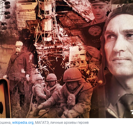
ошина, 
wikipedia.org
, МАГАТЭ, личные архивы героев