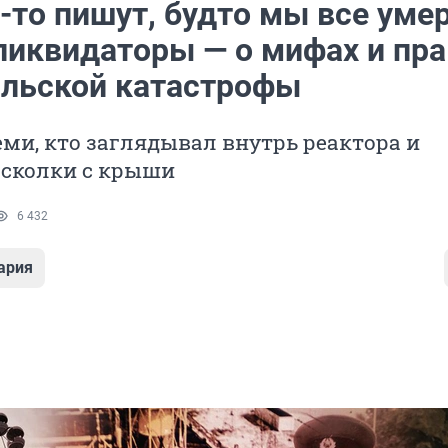
-то пишут, будто мы все умер
ликвидаторы — о мифах и пр
льской катастрофы
еми, кто заглядывал внутрь реактора и
осколки с крыши
6 432
ария