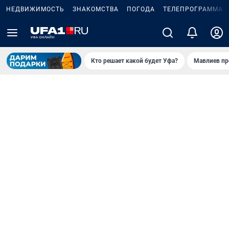
НЕДВИЖИМОСТЬ
ЗНАКОМСТВА
ПОГОДА
ТЕЛЕПРОГРАММА
Кто решает какой будет Уфа?
Мавлиев пр