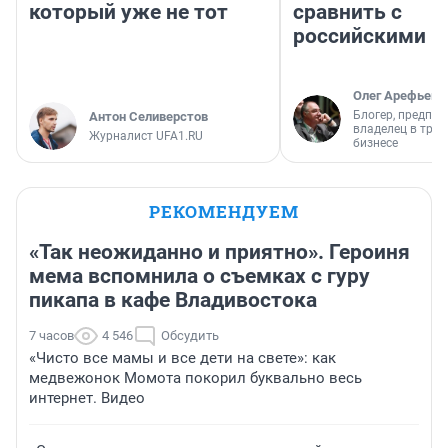
который уже не тот
сравнить с
российскими
Олег Арефьев
Блогер, предпри
Антон Селиверстов
владелец в тра
Журналист UFA1.RU
бизнесе
РЕКОМЕНДУЕМ
«Так неожиданно и приятно». Героиня
мема вспомнила о съемках с гуру
пикапа в кафе Владивостока
7 часов
4 546
Обсудить
«Чисто все мамы и все дети на свете»: как
медвежонок Момота покорил буквально весь
интернет. Видео