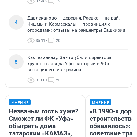
37 463
13
Давлеканово — деревня, Раевка — не рай,
4
Чишмы и Кармаскалы — провинция с
огородами: отзывы на райцентры Башкирии
35 117
20
Как по заказу. За что убили директора
5
крупного завода Уфы, который в 90-х
вытащил его из кризиса
31 801
23
МНЕНИЕ
МНЕНИЕ
Незваный гость хуже?
«В 1990-х дор
Сможет ли ФК «Уфа»
строительство
обыграть дома
обвалилось»: 
татарский «КАМАЗ»,
советские трас