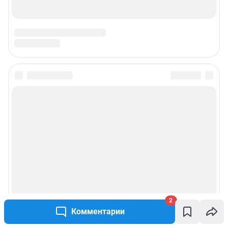
Электронный адрес редакции:
ufa1@shkulev.ru
Контактные данные для Роскомнадзора и государственных органов:
juristchel@shkulev.ru
Техподдержка:
help@shkulev.ru
Связаться с отделом продаж: моб. 8 (992) 212-32-74, раб. 8 800 2000-383,
доб. 3614,
reklamangs@shkulev.ru
Редакция сайта не несет ответственности за достоверность
информации, содержащейся в рекламных объявлениях.
Информация об ограничениях
Политика использования cookies
Рекомендательные системы
Политика конфиденциальности и обработки персональных данных и
правила использования сайта
Пользовательское соглашение сервиса «Подписка без баннерной
рекламы»
2
Комментарии