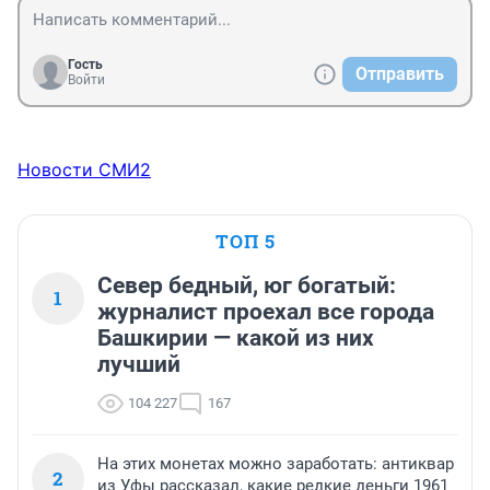
Гость
Отправить
Войти
Новости СМИ2
ТОП 5
Север бедный, юг богатый:
1
журналист проехал все города
Башкирии — какой из них
лучший
104 227
167
На этих монетах можно заработать: антиквар
2
из Уфы рассказал, какие редкие деньги 1961