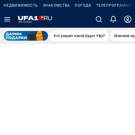
НЕДВИЖИМОСТЬ
ЗНАКОМСТВА
ПОГОДА
ТЕЛЕПРОГРАММА
Кто решает какой будет Уфа?
Мавлиев пр