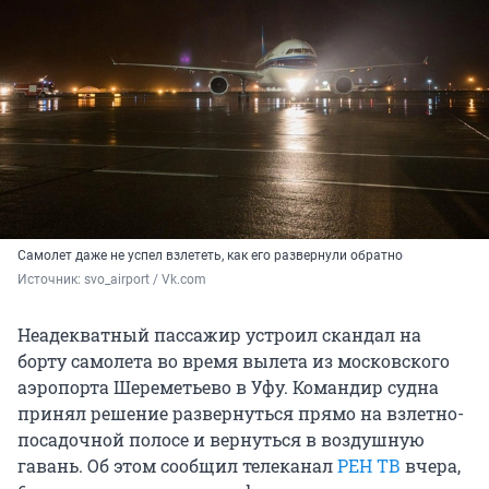
Самолет даже не успел взлететь, как его развернули обратно
Источник: 
svo_airport / Vk.com
Неадекватный пассажир устроил скандал на
борту самолета во время вылета из московского
аэропорта Шереметьево в Уфу. Командир судна
принял решение развернуться прямо на взлетно-
посадочной полосе и вернуться в воздушную
гавань. Об этом сообщил телеканал
РЕН ТВ
вчера,