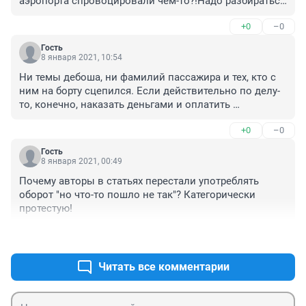
аэропорта спровоцировали чем-то?!Надо разбираться 
однозначно!
+0
–0
Гость
8 января 2021, 10:54
Ни темы дебоша, ни фамилий пассажира и тех, кто с 
ним на борту сцепился. Если действительно по делу- 
то, конечно, наказать деньгами и оплатить 
стыковочные рейсы тех пассажиров, на которые из- 
+0
–0
за него опоздали. Ну а что если стюардессу ( или 
кого там) закусило и пошла на принцип? Статья 
Гость
вообще не иныормативная
8 января 2021, 00:49
Почему авторы в статьях перестали употреблять 
оборот "но что-то пошло не так"? Категорически 
протестую!
+0
–0
Читать все комментарии