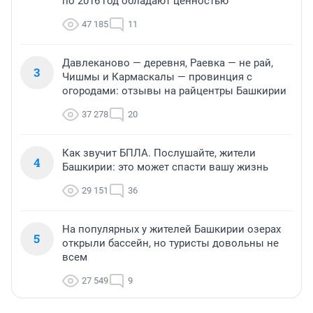
по 2016 год обладают ценностью
47 185
11
Давлеканово — деревня, Раевка — не рай,
3
Чишмы и Кармаскалы — провинция с
огородами: отзывы на райцентры Башкирии
37 278
20
Как звучит БПЛА. Послушайте, жители
4
Башкирии: это может спасти вашу жизнь
29 151
36
На популярных у жителей Башкирии озерах
5
открыли бассейн, но туристы довольны не
всем
27 549
9