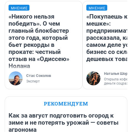
МНЕНИЕ
МНЕНИЕ
«Никого нельзя
«Покупаешь ко
победить». О чем
мешке»:
главный блокбастер
предпринимат
этого года, который
рассказала, как
бьет рекорды в
самом деле ус
прокате: честный
бизнес со скл
отзыв на «Одиссею»
дешевых това
Нолана
Наталья Шорох
Стас Соколов
Открыла кофейн
Эксперт
деньги соцразв
РЕКОМЕНДУЕМ
Как за август подготовить огород к
зиме и не потерять урожай — советы
агронома