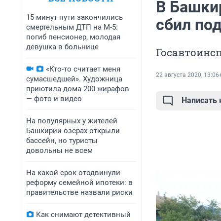
В Башки
15 минут пути закончились
сбил по
смертельным ДТП на М-5:
погиб пенсионер, молодая
девушка в больнице
Госавтоинс
«Кто-то считает меня
22 августа 2020, 13:06
сумасшедшей». Художница
приютила дома 200 жирафов
— фото и видео
Написать
На популярных у жителей
Башкирии озерах открыли
бассейн, но туристы
довольны не всем
На какой срок отодвинули
реформу семейной ипотеки: в
правительстве назвали риски
Как снимают детективный