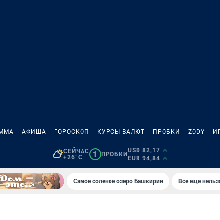
АММА
АФИША
ГОРОСКОП
КУРСЫ ВАЛЮТ
ПРОБКИ
ZODY
И
USD 82,17
СЕЙЧАС
1
ПРОБКИ
+26°C
EUR 94,84
Самое соленое озеро Башкирии
Все еще нельз