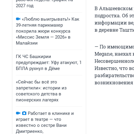
2027 год
В Альшеевском 
подростка. Об 
«Люблю выигрывать!» Как
информации ведо
39-летняя парикмахер
в деревне Ташт
покорила жюри конкурса
«Миссис Земля — 2026» в
Малайзии
— По имеющимся
Megane, наехал 
ГК ЧС Башкирии
Несовершенноле
предупреждает: Уфу атакуют, 1
Известно, что в
БПЛА рухнул в Дёме
разбирательств
«Сейчас бы всё это
возникновения
запретили»: истории из
советского детства в
пионерских лагерях
Работает в клинике и
играет в театре — что
известно о сестре Вани
Дмитриенко,