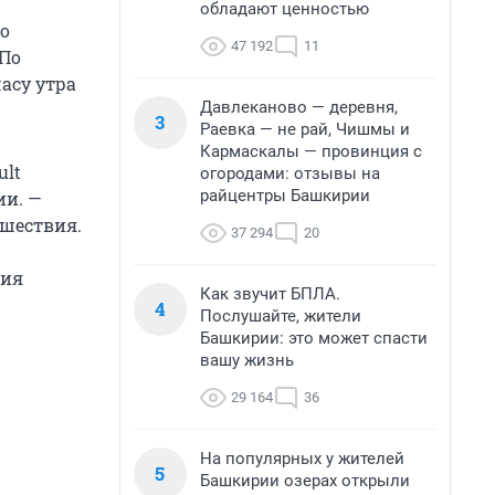
обладают ценностью
о
47 192
11
 По
асу утра
Давлеканово — деревня,
3
Раевка — не рай, Чишмы и
Кармаскалы — провинция с
ult
огородами: отзывы на
райцентры Башкирии
ии. —
сшествия.
37 294
20
вия
Как звучит БПЛА.
4
Послушайте, жители
Башкирии: это может спасти
вашу жизнь
29 164
36
На популярных у жителей
5
Башкирии озерах открыли