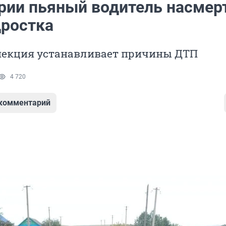
рии пьяный водитель насмер
дростка
пекция устанавливает причины ДТП
4 720
 комментарий