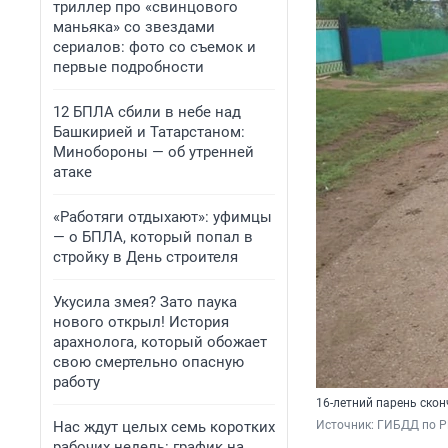
триллер про «свинцового
маньяка» со звездами
сериалов: фото со съемок и
первые подробности
12 БПЛА сбили в небе над
Башкирией и Татарстаном:
Минобороны — об утренней
атаке
«Работяги отдыхают»: уфимцы
— о БПЛА, который попал в
стройку в День строителя
Укусила змея? Зато паука
нового открыл! История
арахнолога, который обожает
свою смертельно опасную
работу
16-летний парень скон
Нас ждут целых семь коротких
Источник: 
ГИБДД по Р
рабочих недель: график на