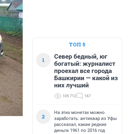
ТОП 5
Север бедный, юг
1
богатый: журналист
проехал все города
Башкирии — какой из
них лучший
105 712
167
На этих монетах можно
2
заработать: антиквар из Уфы
рассказал, какие редкие
деньги 1961 по 2016 год