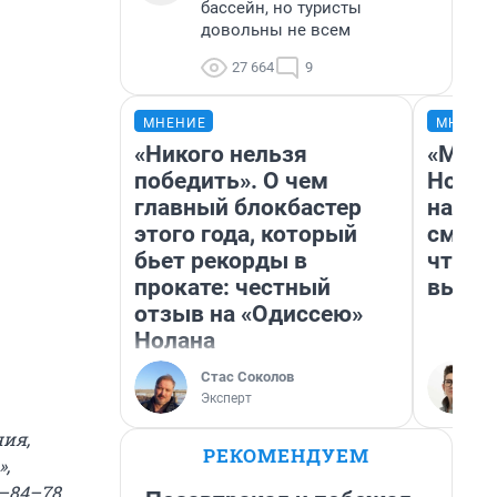
бассейн, но туристы
довольны не всем
27 664
9
МНЕНИЕ
МНЕНИ
«Никого нельзя
«Мы в
победить». О чем
Нолан
главный блокбастер
настр
этого года, который
смотр
бьет рекорды в
чтобы
прокате: честный
выгля
отзыв на «Одиссею»
Нолана
Стас Соколов
Эксперт
ния,
РЕКОМЕНДУЕМ
»,
1–84–78.