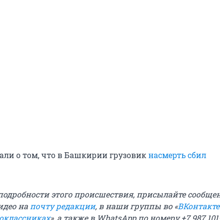
али о том, что в Башкирии грузовик
насмерть сбил
 подробности этого происшествия, присылайте сообще
идео на
почту редакции
, в наши группы во «
ВКонтакте
оклассниках
», а также в WhatsApp по номеру +7 987 10