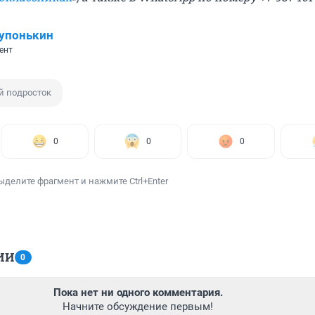
упонькин
ент
й подросток
0
0
0
ыделите фрагмент и нажмите Ctrl+Enter
ИИ
0
Пока нет ни одного комментария.
Начните обсуждение первым!