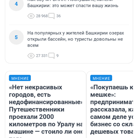
4
Башкирии: это может спасти вашу жизнь
28 968
36
На популярных у жителей Башкирии озерах
5
открыли бассейн, но туристы довольны не
всем
27 331
9
МНЕНИЕ
МНЕНИЕ
«Нет некрасивых
«Покупаешь ко
городов, есть
мешке»:
недофинансированные».
предпринимат
Путешественники
рассказала, как
проехали 2000
самом деле ус
километров по Уралу на
бизнес со скл
машине — стоило ли оно
дешевых това