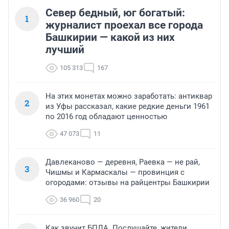
Север бедный, юг богатый:
1
журналист проехал все города
Башкирии — какой из них
лучший
105 313
167
На этих монетах можно заработать: антиквар
2
из Уфы рассказал, какие редкие деньги 1961
по 2016 год обладают ценностью
47 073
11
Давлеканово — деревня, Раевка — не рай,
3
Чишмы и Кармаскалы — провинция с
огородами: отзывы на райцентры Башкирии
36 960
20
Как звучит БПЛА. Послушайте, жители