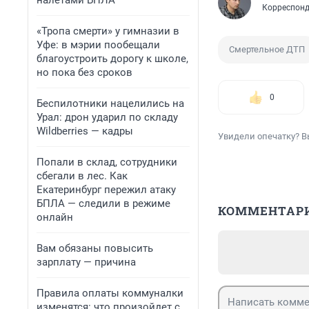
налетами БПЛА
Корреспонд
«Тропа смерти» у гимназии в
Уфе: в мэрии пообещали
Смертельное ДТП
благоустроить дорогу к школе,
но пока без сроков
0
Беспилотники нацелились на
Урал: дрон ударил по складу
Wildberries — кадры
Увидели опечатку? В
Попали в склад, сотрудники
сбегали в лес. Как
Екатеринбург пережил атаку
БПЛА — следили в режиме
КОММЕНТАР
онлайн
Вам обязаны повысить
зарплату — причина
Правила оплаты коммуналки
изменятся: что произойдет с