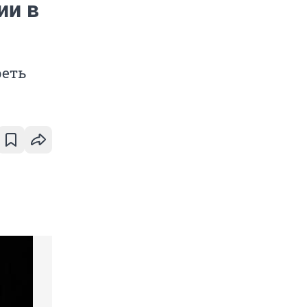
ии в
реть