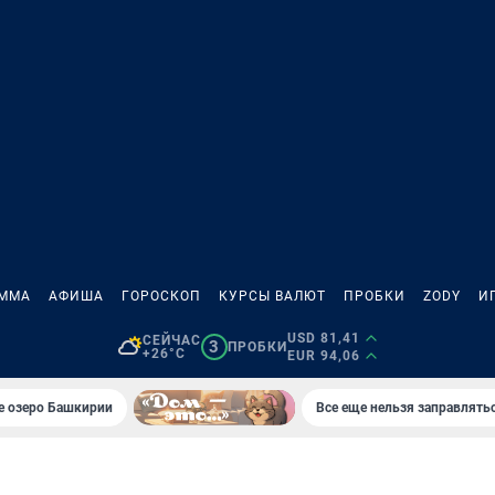
АММА
АФИША
ГОРОСКОП
КУРСЫ ВАЛЮТ
ПРОБКИ
ZODY
И
USD 81,41
СЕЙЧАС
3
ПРОБКИ
+26°C
EUR 94,06
е озеро Башкирии
Все еще нельзя заправлять