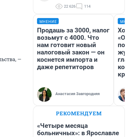
22 626
114
МНЕНИЕ
МНЕНИ
Продашь за 3000, налог
Хоть 
возьмут с 4000. Что
«Одис
нам готовит новый
понра
налоговый закон — он
журна
коснется импорта и
главн
ьства, —
даже репетиторов
котор
крити
Анастасия Завгородняя
РЕКОМЕНДУЕМ
«Четыре месяца
больничных»: в Ярославле