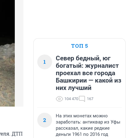
ТОП 5
Север бедный, юг
1
богатый: журналист
проехал все города
Башкирии — какой из
них лучший
104 470
167
На этих монетах можно
2
заработать: антиквар из Уфы
рассказал, какие редкие
теля. ДТП
деньги 1961 по 2016 год