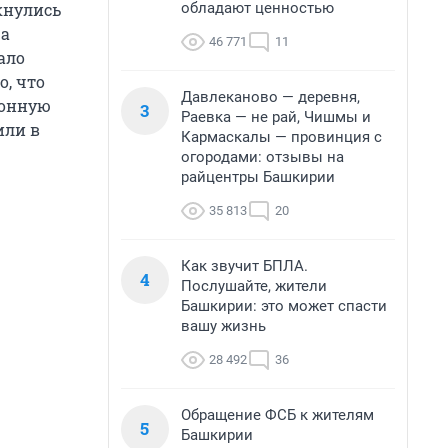
обладают ценностью
лкнулись
ра
46 771
11
ало
о, что
Давлеканово — деревня,
тонную
3
Раевка — не рай, Чишмы и
или в
Кармаскалы — провинция с
огородами: отзывы на
райцентры Башкирии
35 813
20
Как звучит БПЛА.
4
Послушайте, жители
Башкирии: это может спасти
вашу жизнь
28 492
36
Обращение ФСБ к жителям
5
Башкирии