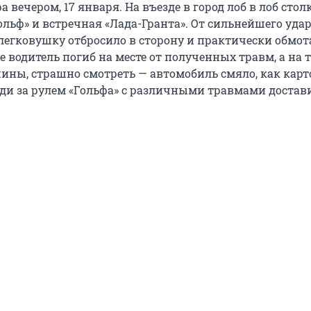
 вечером, 17 января. На въезде в город лоб в лоб сто
ольф» и встречная «Лада-Гранта». От сильнейшего уда
легковушку отбросило в сторону и практически обмот
Ее водитель погиб на месте от полученных травм, а на т
шины, страшно смотреть — автомобиль смяло, как кар
еди за рулем «Гольфа» с различными травмами достав