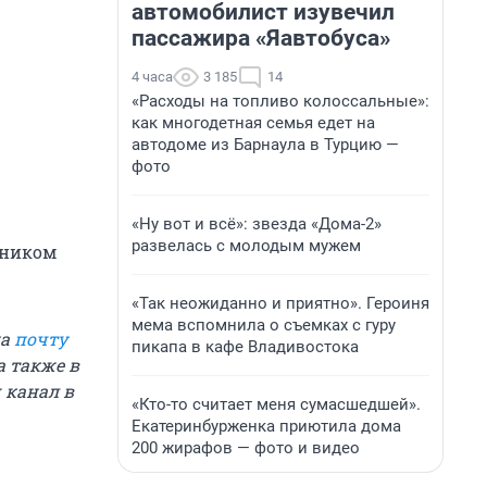
автомобилист изувечил
пассажира «Яавтобуса»
4 часа
3 185
14
«Расходы на топливо колоссальные»:
как многодетная семья едет на
автодоме из Барнаула в Турцию —
фото
«Ну вот и всё»: звезда «Дома-2»
развелась с молодым мужем
жником
«Так неожиданно и приятно». Героиня
мема вспомнила о съемках с гуру
на
почту
пикапа в кафе Владивостока
 а также в
 канал в
«Кто-то считает меня сумасшедшей».
Екатеринбурженка приютила дома
200 жирафов — фото и видео