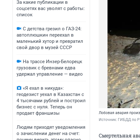
За какие публикации в
соцсетях вас уволят с работы:
список
С детства грезил о ГАЗ-24:
автоплюшкин переехал в
маленький хутор и превратил
свой двор в музей СССР
На трассе Инзер-Белорецк
грузовик с бревнами едва
удержал управление — видео
«Я ехал в никуда»:
геодезист уехал в Казахстан с
4 тысячами рублей и построил
бизнес с нуля. Теперь он
продает франшизы
Лобовая авария произ
Источник: 
ГИБДД по Р
Людям приходят уведомления
о зачислении денег на счет:
Смертельная ав
почему верить этому опасно