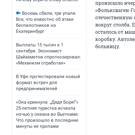
произошло вчера
«Фольксваген-Г
Восемь сбили, три упали.
отечественную 
Все, что известно об атаке
вокруг столба. 
беспилотников на
Екатеринбург
осталось от ма
коробку. Автол
Выплаты 15 тысяч к 1
больницу.
сентября. Экономист
Шайахметов спрогнозировал:
«Механизм отработан»
В Уфе протестировали новый
формат встреч для
предпринимателей
«Она крикнула: „Дядя Боря!“»
25-летняя туристка исчезла
ночью у океана во Вьетнаме.
Что произошло в последние
минуты ее пропажи