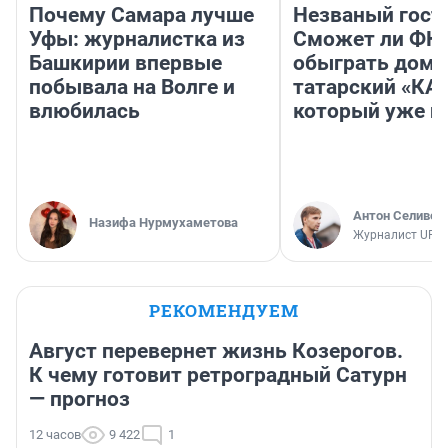
Почему Самара лучше
Незваный гост
Уфы: журналистка из
Сможет ли ФК 
Башкирии впервые
обыграть дома
побывала на Волге и
татарский «КА
влюбилась
который уже не
Антон Селивер
Назифа Нурмухаметова
Журналист UFA1
РЕКОМЕНДУЕМ
Август перевернет жизнь Козерогов.
К чему готовит ретроградный Сатурн
— прогноз
12 часов
9 422
1