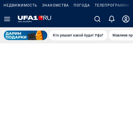
НЕДВИЖИМОСТЬ
ЗНАКОМСТВА
ПОГОДА
ТЕЛЕПРОГРАММА
Кто решает какой будет Уфа?
Мавлиев пр