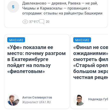
Давлеканово — деревня, Раевка — не рай,
5
Чишмы и Кармаскалы — провинция с
огородами: отзывы на райцентры Башкирии
37 917
20
МНЕНИЕ
МНЕНИЕ
«Уфе» показали ее
«Финал не совп
место: почему разгром
ожиданиями»: 
в Екатеринбурге
смотреть фил
пойдет на пользу
«Старый орел» 
«фиолетовым»
большом экран
честная рецен
Антон Селиверстов
Надежда Губар
Журналист UFA1.RU