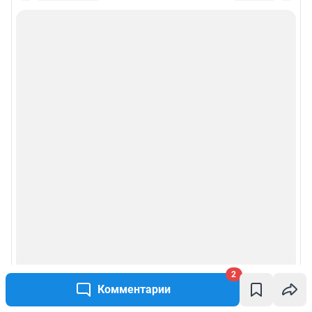
Информация об ограничениях
Политика использования cookies
Рекомендательные системы
Политика конфиденциальности и обработки персональных данных и
правила использования сайта
Пользовательское соглашение сервиса «Подписка без баннерной
рекламы»
© ООО «Сеть городских порталов»
© ООО «Интернет Технологии»
2
Комментарии