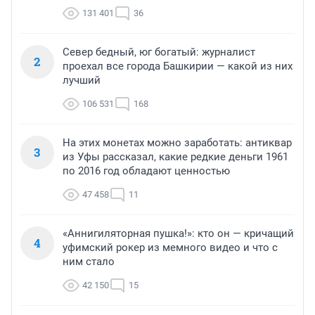
131 401
36
Север бедный, юг богатый: журналист
2
проехал все города Башкирии — какой из них
лучший
106 531
168
На этих монетах можно заработать: антиквар
3
из Уфы рассказал, какие редкие деньги 1961
по 2016 год обладают ценностью
47 458
11
«Аннигиляторная пушка!»: кто он — кричащий
4
уфимский рокер из мемного видео и что с
ним стало
42 150
15