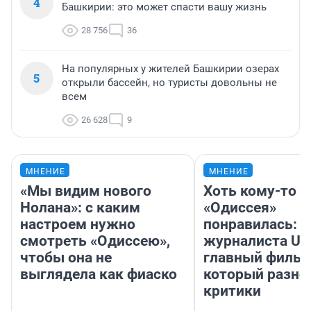
4
Башкирии: это может спасти вашу жизнь
28 756
36
На популярных у жителей Башкирии озерах
5
открыли бассейн, но туристы довольны не
всем
26 628
9
МНЕНИЕ
МНЕНИЕ
«Мы видим нового
Хоть кому-то
Нолана»: с каким
«Одиссея»
настроем нужно
понравилась: 
смотреть «Одиссею»,
журналиста UF
чтобы она не
главный фильм
выглядела как фиаско
который разно
критики