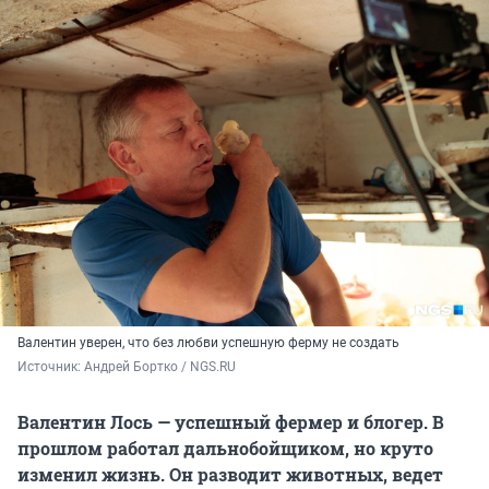
Валентин уверен, что без любви успешную ферму не создать
Источник: 
Андрей Бортко / NGS.RU
Валентин Лось — успешный фермер и блогер. В
прошлом работал дальнобойщиком, но круто
изменил жизнь. Он разводит животных, ведет