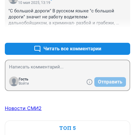
10 мая 2025, 13:19
"С большой дороги" В русском языке "с большой 
дороги" значит не работу водителем-
дальнобойщиком, а криминал- разбой и грабежи, 
например, работники ножа и топора- романтики с 
+0
–0
большой дороги в Бременских музыкантах
Читать все комментарии
Гость
Отправить
Войти
Новости СМИ2
ТОП 5