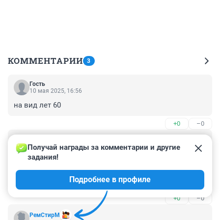
КОММЕНТАРИИ
3
Гость
10 мая 2025, 16:56
на вид лет 60
+0
–0
Гость
10 мая 2025, 13:39
Получай награды за комментарии и другие 
задания!
Лично мне очень нравится канал "Милый фермер". Я 
уже пересмотрел все ролики с участием милой 
Подробнее в профиле
фермерши Анастасии Бугаенко (Lena Reif).
+0
–0
РемСтирМ