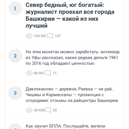
Север бедный, юг богатый:
1
журналист проехал все города
Башкирии — какой из них
лучший
104 941
167
На этих монетах можно заработать: антиквар
2
из Уфы рассказал, какие редкие деньги 1961
по 2016 год обладают ценностью
46 941
11
Давлеканово — деревня, Раевка — не рай,
3
Чишмы и Кармаскалы — провинция с
огородами: отзывы на райцентры Башкирии
36 438
20
Как звучит БПЛА. Послушайте, жители