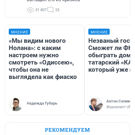
31 807
23
МНЕНИЕ
МНЕНИЕ
«Мы видим нового
Незваный гост
Нолана»: с каким
Сможет ли ФК 
настроем нужно
обыграть дома
смотреть «Одиссею»,
татарский «КА
чтобы она не
который уже не
выглядела как фиаско
Антон Селивер
Надежда Губарь
Журналист UFA1
РЕКОМЕНДУЕМ