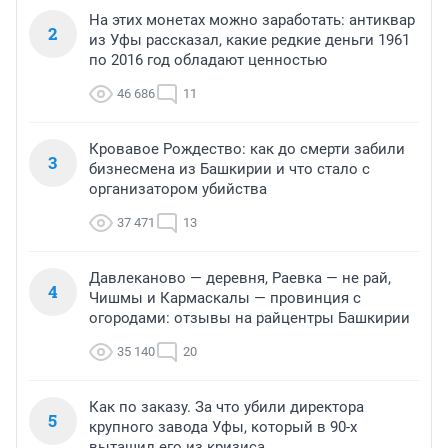
На этих монетах можно заработать: антиквар
2
из Уфы рассказал, какие редкие деньги 1961
по 2016 год обладают ценностью
46 686
11
Кровавое Рождество: как до смерти забили
3
бизнесмена из Башкирии и что стало с
организатором убийства
37 471
13
Давлеканово — деревня, Раевка — не рай,
4
Чишмы и Кармаскалы — провинция с
огородами: отзывы на райцентры Башкирии
35 140
20
Как по заказу. За что убили директора
5
крупного завода Уфы, который в 90-х
вытащил его из кризиса