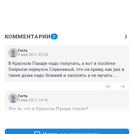
КОММЕНТАРИИ
2
Гость
6 мая 2011, 07:23
В Красном Пахаре надо покупать, а вот в посёлке 
Озёрном переулок Сиреневый, что на кряжу, как раз в 
такие дома надо бомжей и заселять а не мучить 
народ судами принудительно переселять!

+0
–0
И бомжам хорошо жильём на окраине обеспечить, да 
и город чище станет!
Гость
5 мая 2011, 14:16
Это те, что в Красном Пахаре строят?
+0
–0