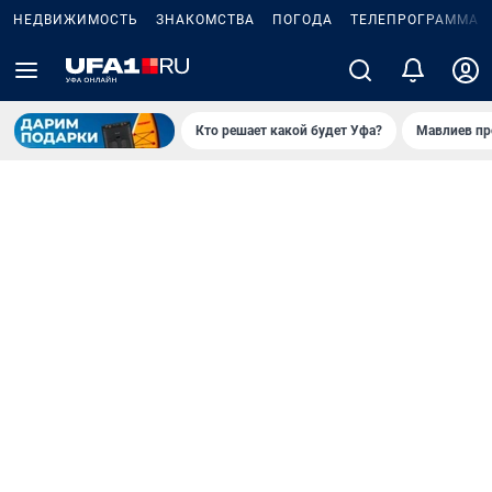
НЕДВИЖИМОСТЬ
ЗНАКОМСТВА
ПОГОДА
ТЕЛЕПРОГРАММА
Кто решает какой будет Уфа?
Мавлиев пр