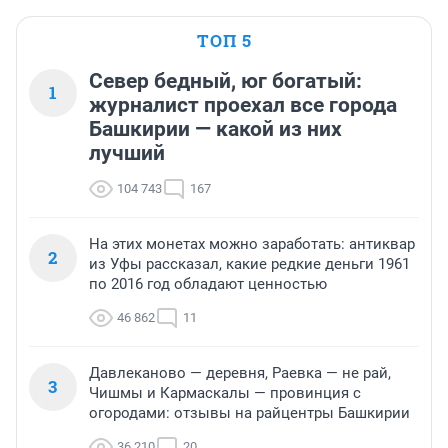
ТОП 5
Север бедный, юг богатый:
1
журналист проехал все города
Башкирии — какой из них
лучший
104 743
167
На этих монетах можно заработать: антиквар
2
из Уфы рассказал, какие редкие деньги 1961
по 2016 год обладают ценностью
46 862
11
Давлеканово — деревня, Раевка — не рай,
3
Чишмы и Кармаскалы — провинция с
огородами: отзывы на райцентры Башкирии
36 210
20