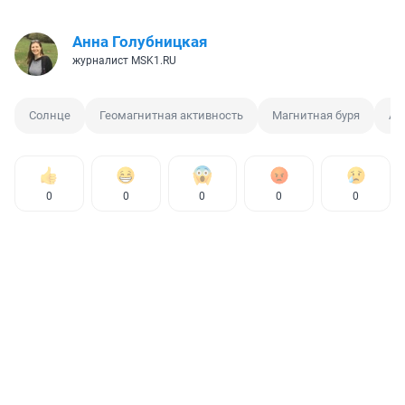
Анна Голубницкая
журналист MSK1.RU
Солнце
Геомагнитная активность
Магнитная буря
Ав
0
0
0
0
0