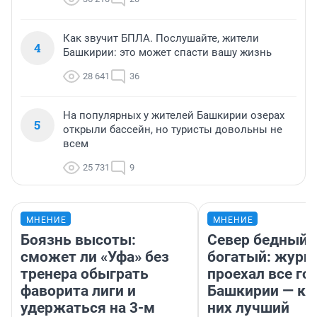
Как звучит БПЛА. Послушайте, жители
4
Башкирии: это может спасти вашу жизнь
28 641
36
На популярных у жителей Башкирии озерах
5
открыли бассейн, но туристы довольны не
всем
25 731
9
МНЕНИЕ
МНЕНИЕ
Боязнь высоты:
Север бедный,
сможет ли «Уфа» без
богатый: журн
тренера обыграть
проехал все го
фаворита лиги и
Башкирии — ка
удержаться на 3-м
них лучший