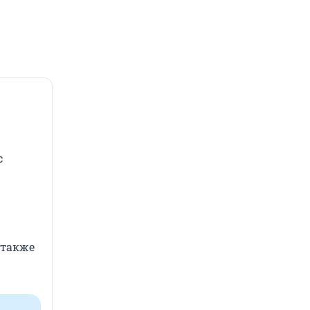
с
 также