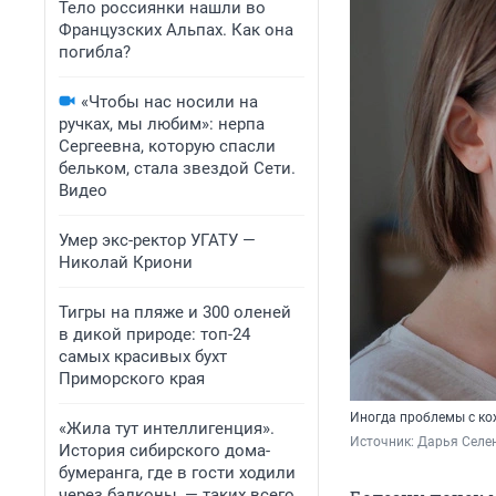
Тело россиянки нашли во
Французских Альпах. Как она
погибла?
«Чтобы нас носили на
ручках, мы любим»: нерпа
Сергеевна, которую спасли
бельком, стала звездой Сети.
Видео
Умер экс-ректор УГАТУ —
Николай Криони
Тигры на пляже и 300 оленей
в дикой природе: топ-24
самых красивых бухт
Приморского края
Иногда проблемы с кож
«Жила тут интеллигенция».
Источник: 
Дарья Селен
История сибирского дома-
бумеранга, где в гости ходили
через балконы, — таких всего