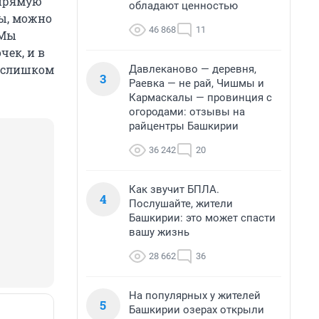
апрямую
обладают ценностью
мы, можно
46 868
11
 Мы
чек, и в
о слишком
Давлеканово — деревня,
3
Раевка — не рай, Чишмы и
Кармаскалы — провинция с
огородами: отзывы на
райцентры Башкирии
36 242
20
Как звучит БПЛА.
4
Послушайте, жители
Башкирии: это может спасти
вашу жизнь
28 662
36
На популярных у жителей
5
Башкирии озерах открыли