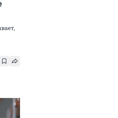
е
вает,