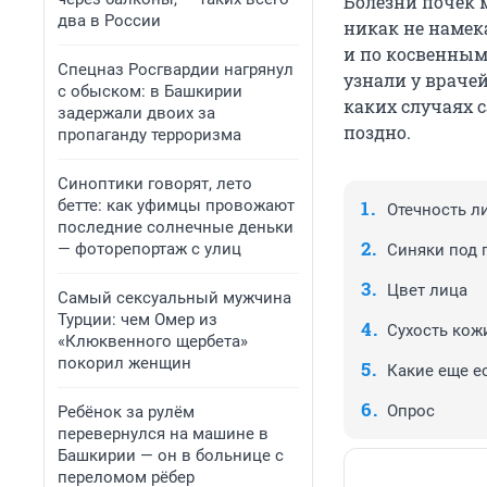
Болезни почек 
два в России
никак не намека
и по косвенным
Спецназ Росгвардии нагрянул
узнали у враче
с обыском: в Башкирии
каких случаях 
задержали двоих за
поздно.
пропаганду терроризма
Синоптики говорят, лето
бетте: как уфимцы провожают
Отечность л
последние солнечные деньки
— фоторепортаж с улиц
Синяки под 
Цвет лица
Самый сексуальный мужчина
Турции: чем Омер из
Сухость кож
«Клюквенного щербета»
покорил женщин
Какие еще е
Опрос
Ребёнок за рулём
перевернулся на машине в
Башкирии — он в больнице с
переломом рёбер