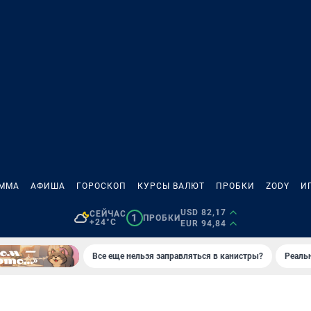
АММА
АФИША
ГОРОСКОП
КУРСЫ ВАЛЮТ
ПРОБКИ
ZODY
И
USD 82,17
СЕЙЧАС
1
ПРОБКИ
+24°C
EUR 94,84
Все еще нельзя заправляться в канистры?
Реаль