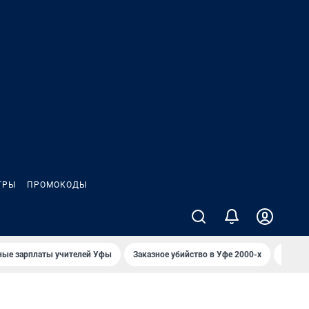
ГРЫ
ПРОМОКОДЫ
ные зарплаты учителей Уфы
Заказное убийство в Уфе 2000-х
Каким