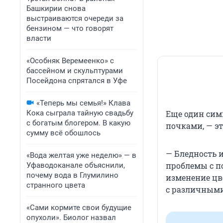
Башкирии снова
выстраиваются очереди за
бензином — что говорят
власти
«Особняк Веремеенко» с
бассейном и скульптурами
Посейдона спрятался в Уфе
«Теперь мы семья!» Клава
Кока сыграла тайную свадьбу
Еще один сим
с богатым блогером. В какую
почками, — э
сумму всё обошлось
— Бледность 
«Вода желтая уже неделю» — в
проблемы с по
Уфаводоканале объяснили,
почему вода в Глумилино
изменение цв
странного цвета
с различными
«Сами кормите свои будущие
опухоли». Биолог назвал