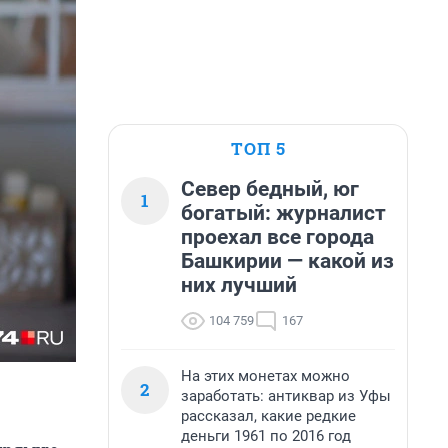
ТОП 5
Север бедный, юг
1
богатый: журналист
проехал все города
Башкирии — какой из
них лучший
104 759
167
На этих монетах можно
2
заработать: антиквар из Уфы
рассказал, какие редкие
деньги 1961 по 2016 год