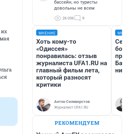
бассейн, но туристы
довольны не всем
26 036
9
 их
МНЕНИЕ
МНЕНИ
амая
Хоть кому-то
Север
«Одиссея»
богат
понравилась: отзыв
проех
журналиста UFA1.RU на
Башки
Ольга
главный фильм лета,
них л
ься
который разносят
критики
Антон Селиверстов
Журналист UFA1.RU
РЕКОМЕНДУЕМ