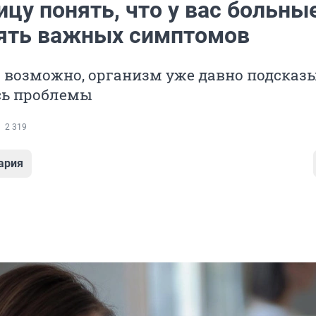
ицу понять, что у вас больны
пять важных симптомов
 возможно, организм уже давно подсказы
сь проблемы
2 319
ария