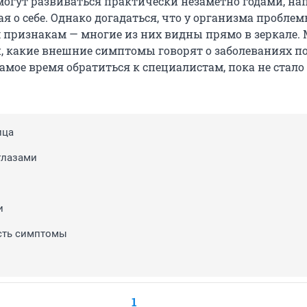
могут развиваться практически незаметно годами, н
я о себе. Однако догадаться, что у организма пробле
 признакам — многие из них видны прямо в зеркале.
й, какие внешние симптомы говорят о заболеваниях по
самое время обратиться к специалистам, пока не стал
ица
глазами
и
сть симптомы
1