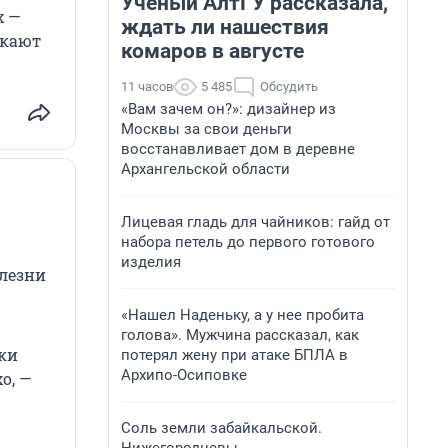
Ученый АлтГУ рассказала,
х —
ждать ли нашествия
екают
комаров в августе
11 часов
5 485
Обсудить
«Вам зачем он?»: дизайнер из
Москвы за свои деньги
восстанавливает дом в деревне
Архангельской области
Лицевая гладь для чайников: гайд от
набора петель до первого готового
изделия
олезни
«Нашел Наденьку, а у нее пробита
голова». Мужчина рассказал, как
чки
потерял жену при атаке БПЛА в
Архипо-Осиповке
о, —
Соль земли забайкальской.