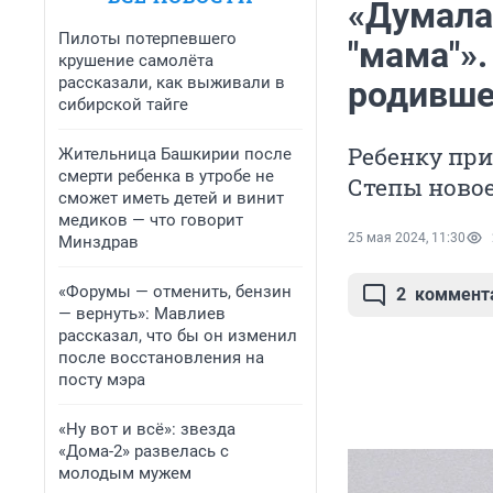
«Думала,
Пилоты потерпевшего
"мама"».
крушение самолёта
рассказали, как выживали в
родивше
сибирской тайге
Ребенку при
Жительница Башкирии после
смерти ребенка в утробе не
Степы новое
сможет иметь детей и винит
медиков — что говорит
25 мая 2024, 11:30
Минздрав
«Форумы — отменить, бензин
2
коммент
— вернуть»: Мавлиев
рассказал, что бы он изменил
после восстановления на
посту мэра
«Ну вот и всё»: звезда
«Дома-2» развелась с
молодым мужем