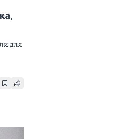
ка,
или для