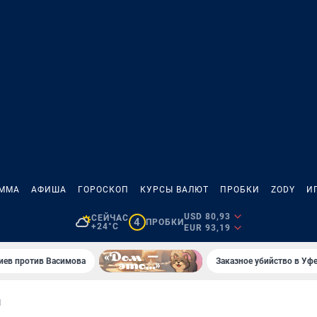
АММА
АФИША
ГОРОСКОП
КУРСЫ ВАЛЮТ
ПРОБКИ
ZODY
И
USD 80,93
СЕЙЧАС
4
ПРОБКИ
+24°C
EUR 93,19
иев против Васимова
Заказное убийство в Уфе
И