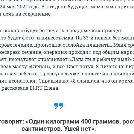
24 мая 2021 года. В тот день будущая мама сама приех
 лечь на сохранение.
, как нас будут встречать в роддоме, как приедут
то будет фото- и видеосъемка. На 33-й неделе беремен
кровотечение, произошла отслойка плаценты. Меня с
кесарево сечение, операция проходит под общим нарк
ят, неонатолог спрашивает: «Дала ли я ребенку имя?» 
озь маску: «Степан», и всё. Свет потух. Я ничего не ви
а плач ребенка. Проснулась уже в палате интенсивно
ит неонатолог. Спрашиваю: «Я слышала, что он кричал
 рассказала E1.RU Елена.
говорит: «Один килограмм 400 граммов, рос
сантиметров. Ушей нет».