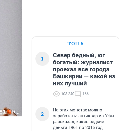
ТОП 5
Север бедный, юг
1
богатый: журналист
проехал все города
Башкирии — какой из
них лучший
103 240
166
На этих монетах можно
2
заработать: антиквар из Уфы
рассказал, какие редкие
деньги 1961 по 2016 год