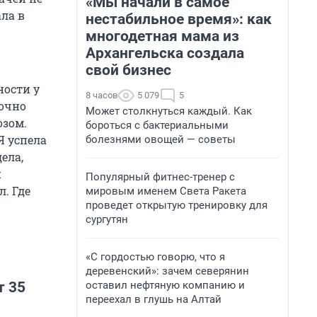
«Мы начали в самое
ала в
нестабильное время»: как
многодетная мама из
Архангельска создала
свой бизнес
ности у
8 часов
5 079
5
рочно
Может столкнуться каждый. Как
озом.
бороться с бактериальными
Я успела
болезнями овощей — советы
дела,
й
Популярный фитнес-тренер с
. Где
мировым именем Света Ракета
проведет открытую тренировку для
сургутян
«С гордостью говорю, что я
деревенский»: зачем северянин
оставил нефтяную компанию и
т 35
переехал в глушь на Алтай