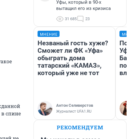
Уфы, который в 90-х
вытащил его из кризиса
31 685
23
МНЕНИЕ
МНЕНИ
Незваный гость хуже?
Почем
Сможет ли ФК «Уфа»
Уфы: 
обыграть дома
Башки
такое
татарский «КАМАЗ»,
побыв
который уже не тот
влюби
жданной
Антон Селиверстов
Журналист UFA1.RU
 в спине
РЕКОМЕНДУЕМ
ачей не