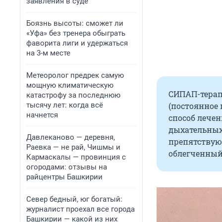
заявления в суде
Боязнь высоты: сможет ли
«Уфа» без тренера обыграть
фаворита лиги и удержаться
на 3-м месте
Метеоролог предрек самую
мощную климатическую
СИПАП-терапи
катастрофу за последнюю
тысячу лет: когда всё
(постоянное 
начнется
способ лече
дыхательных 
Давлеканово — деревня,
препятствую
Раевка — не рай, Чишмы и
облегченный
Кармаскалы — провинция с
огородами: отзывы на
райцентры Башкирии
Север бедный, юг богатый:
журналист проехал все города
Башкирии — какой из них