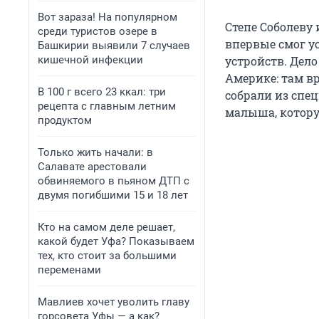
Вот зараза! На популярном
Степе Соболеву 
среди туристов озере в
впервые смог 
Башкирии выявили 7 случаев
кишечной инфекции
устройств. Дело
Америке: там вр
В 100 г всего 23 ккал: три
собрали из спе
рецепта с главным летним
малыша, котору
продуктом
Только жить начали: в
Салавате арестовали
обвиняемого в пьяном ДТП с
двумя погибшими 15 и 18 лет
Кто на самом деле решает,
какой будет Уфа? Показываем
тех, кто стоит за большими
переменами
Мавлиев хочет уволить главу
горсовета Уфы — а как?