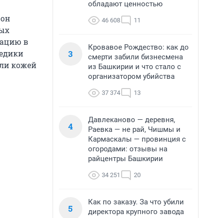
обладают ценностью
 он
46 608
11
ых
рацию в
Кровавое Рождество: как до
3
медики
смерти забили бизнесмена
ули кожей
из Башкирии и что стало с
организатором убийства
37 374
13
Давлеканово — деревня,
4
Раевка — не рай, Чишмы и
Кармаскалы — провинция с
огородами: отзывы на
райцентры Башкирии
34 251
20
Как по заказу. За что убили
5
директора крупного завода