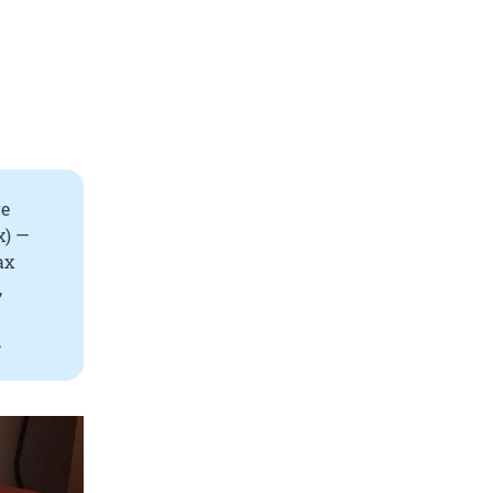
re
х) —
ах
,
.