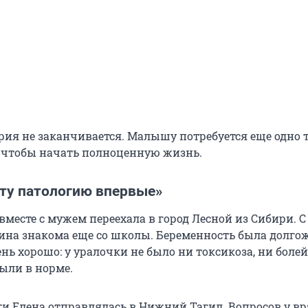
ория не заканчивается. Малышу потребуется еще одно 
 чтобы начать полноценную жизнь.
ту патологию впервые»
вместе с мужем переехала в город Лесной из Сибири. С
на знакома еще со школы. Беременность была долго
нь хорошо: у уралочки не было ни токсикоза, ни болей
были в норме.
ги Елена отправлялась в Нижний Тагил. Вопросов у вр