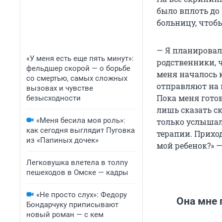
было вплоть до 
больницу, чтобы
— Я планировала
«У меня есть еще пять минут»:
родственники, ч
фельдшер скорой — о борьбе
меня началось 
со смертью, самых сложных
отправляют на 
вызовах и чувстве
Пока меня готов
безысходности
лишь сказать скв
«Меня бесила моя роль»:
только услышал
как сегодня выглядит Пуговка
терапии. Приход
из «Папиных дочек»
мой ребенок?» —
Легковушка влетела в толпу
пешеходов в Омске — кадры
«Не просто слух»: Федору
Она мне 
Бондарчуку приписывают
новый роман — с кем