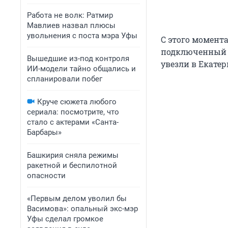
Работа не волк: Ратмир
Мавлиев назвал плюсы
увольнения с поста мэра Уфы
С этого момент
подключенный к
Вышедшие из-под контроля
увезли в Екате
ИИ-модели тайно общались и
спланировали побег
Круче сюжета любого
сериала: посмотрите, что
стало с актерами «Санта-
Барбары»
Башкирия сняла режимы
ракетной и беспилотной
опасности
«Первым делом уволил бы
Васимова»: опальный экс-мэр
Уфы сделал громкое