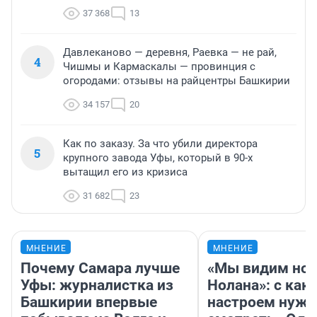
37 368
13
Давлеканово — деревня, Раевка — не рай,
4
Чишмы и Кармаскалы — провинция с
огородами: отзывы на райцентры Башкирии
34 157
20
Как по заказу. За что убили директора
5
крупного завода Уфы, который в 90-х
вытащил его из кризиса
31 682
23
МНЕНИЕ
МНЕНИЕ
Почему Самара лучше
«Мы видим нов
Уфы: журналистка из
Нолана»: с как
Башкирии впервые
настроем нужн