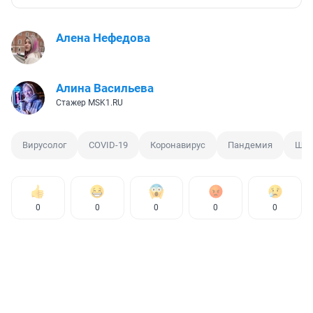
Алена Нефедова
Алина Васильева
Стажер MSK1.RU
Вирусолог
COVID-19
Коронавирус
Пандемия
Шта
0
0
0
0
0