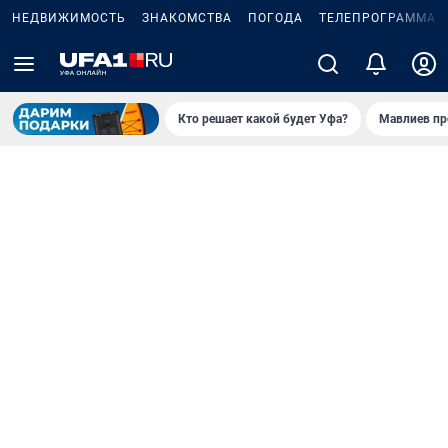
НЕДВИЖИМОСТЬ
ЗНАКОМСТВА
ПОГОДА
ТЕЛЕПРОГРАММА
Кто решает какой будет Уфа?
Мавлиев пр