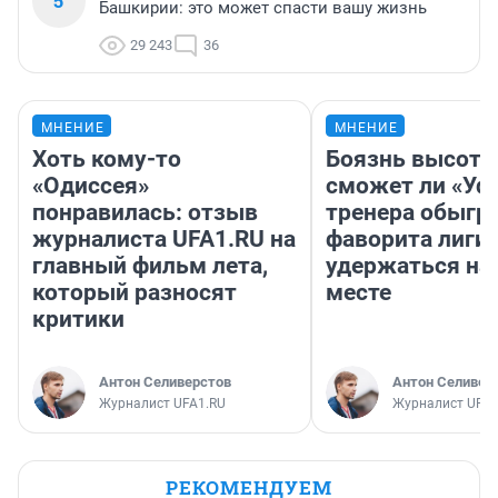
5
Башкирии: это может спасти вашу жизнь
29 243
36
МНЕНИЕ
МНЕНИЕ
Хоть кому-то
Боязнь высоты
«Одиссея»
сможет ли «Уфа
понравилась: отзыв
тренера обыгр
журналиста UFA1.RU на
фаворита лиги 
главный фильм лета,
удержаться на
который разносят
месте
критики
Антон Селиверстов
Антон Селивер
Журналист UFA1.RU
Журналист UFA1
РЕКОМЕНДУЕМ