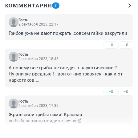
КОММЕНТАРИИ
7
Гость
2 сентября 2023, 22:17
Грибов уже не дают пожрать ,совсем гайки закрутили
+0
–0
Гость
2 сентября 2023, 18:48
А почему все грибы не введут в наркотические ?

Ну они же вредные ! - вон от них травятся - как и от 
наркотиков.

И ходят же за ними, собирают - не просто так же - а 
+0
–0
значит зависимость.
Гость
2 сентября 2023, 17:39
Жрите свои грибы сами! Красная 
рыба,баранина,говядина лучше☝️
+0
–0