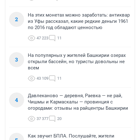
На этих монетах можно заработать: антиквар
2
из Уфы рассказал, какие редкие деньги 1961
по 2016 год обладают ценностью
47 223
11
На популярных у жителей Башкирии озерах
3
открыли бассейн, но туристы довольны не
всем
43 109
11
Давлеканово — деревня, Раевка — не рай,
4
Чишмы и Кармаскалы — провинция с
огородами: отзывы на райцентры Башкирии
37 377
20
Как звучит БПЛА. Послушайте, жители