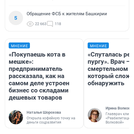
Обращение ФСБ к жителям Башкирии
5
22 663
118
МНЕНИЕ
МНЕНИЕ
«Покупаешь кота в
«Спуталась реч
мешке»:
пургу». Врач — 
предприниматель
смертельном д
рассказала, как на
который слож
самом деле устроен
обнаружить
бизнес со складами
дешевых товаров
Ирина Волкова
Наталья Шорохова
Главврач клини
Открыла кофейную точку на
«Реабилитация 
деньги соцразвития
Волковой»