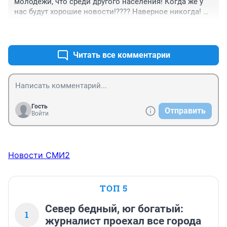
молодёжи, что среди другого населения! Когда же у 
не хитрит на экзаменах ,в дипломных работах плагиат 
нас будут хорошие новости!???? Наверное никогда! 
отсутствует ( студентам это даже в голову не 
Грустно всё.......
приходит - а как , говорят , потом работать без знаний 
+0
–0
, если я сейчас совершу подлог?) , Лечение 
бесплатное по страховке, причем даже лекарства по 
Читать все комментарии
рецепту врача из поликлиники , оплачивает 
страховая . И у них нет нефти и газа , Как умудряются 
???
Гость
Отправить
Войти
Новости СМИ2
ТОП 5
Север бедный, юг богатый:
1
журналист проехал все города