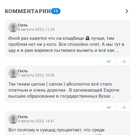
КОММЕНТАРИИ
13
Гость
8 августа 2023, 11:24
Иной раз кажется что на кладбище 🪦 лучше, там 
проблем нет ни у кого. Все спокойно спят. А мы тут в 
аду и в раю варимся пытаемся выжить и всё как 
кошки с собаками живем. Ведь это правда жизни что 
+0
–0
тут говорить то
Гость
7 августа 2023, 10:56
Так тихим цапом ( сапом ) абсолютно всё стало 
платным и очень дорогим . В загнивающей Европе 
высшее образование в государственных Вузах 
бесплатно , при чём поступать не нужно - на 1 курс 
+0
–0
берут всех , КТО ХОЧЕТ -типа нужно уважать желание 
человека получать знания , а потом идёт отбор ( кто 
Гость
не сможет учиться -сам уходит ) и в итого всего 5-7 % 
4 августа 2023, 14:41
выходят из ВУЗА с отличным высшим образованием , 
Вот поэтому и суицид процветает, что среди 
так как требования высокие , никто не списывает и 