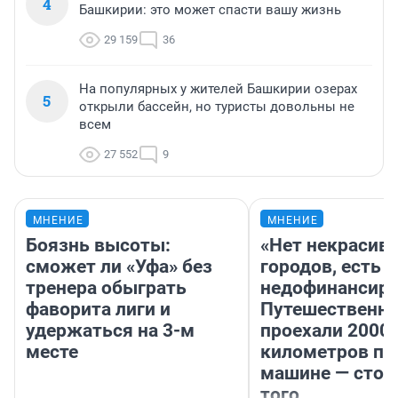
4
Башкирии: это может спасти вашу жизнь
29 159
36
На популярных у жителей Башкирии озерах
5
открыли бассейн, но туристы довольны не
всем
27 552
9
МНЕНИЕ
МНЕНИЕ
Боязнь высоты:
«Нет некрасив
сможет ли «Уфа» без
городов, есть
тренера обыграть
недофинансиро
фаворита лиги и
Путешественн
удержаться на 3-м
проехали 2000
месте
километров по 
машине — стои
того