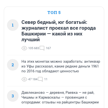
ТОП 5
Север бедный, юг богатый:
1
журналист проехал все города
Башкирии — какой из них
лучший
105 683
167
На этих монетах можно заработать: антиквар
2
из Уфы рассказал, какие редкие деньги 1961
по 2016 год обладают ценностью
47 184
11
Давлеканово — деревня, Раевка — не рай,
3
Чишмы и Кармаскалы — провинция с
огородами: отзывы на райцентры Башкирии