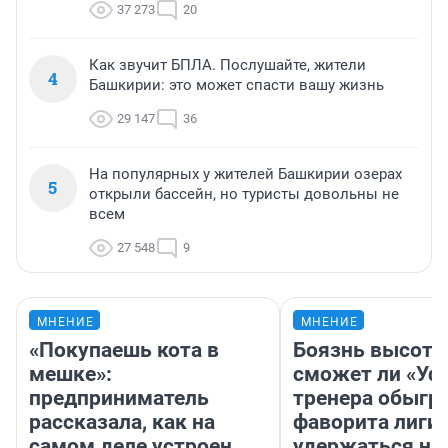
37 273
20
Как звучит БПЛА. Послушайте, жители
4
Башкирии: это может спасти вашу жизнь
29 147
36
На популярных у жителей Башкирии озерах
5
открыли бассейн, но туристы довольны не
всем
27 548
9
МНЕНИЕ
МНЕНИЕ
«Покупаешь кота в
Боязнь высоты
мешке»:
сможет ли «Уфа
предприниматель
тренера обыгр
рассказала, как на
фаворита лиги 
самом деле устроен
удержаться на