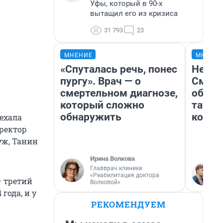
Уфы, который в 90-х
вытащил его из кризиса
31 793
23
МНЕНИЕ
МНЕНИ
«Спуталась речь, понес
Незва
пургу». Врач — о
Сможе
смертельном диагнозе,
обыгр
который сложно
татар
обнаружить
котор
ехала
иректор
уж, Танин
Ирина Волкова
Главврач клиники
«Реабилитация доктора
— третий
Волковой»
года, и у
РЕКОМЕНДУЕМ