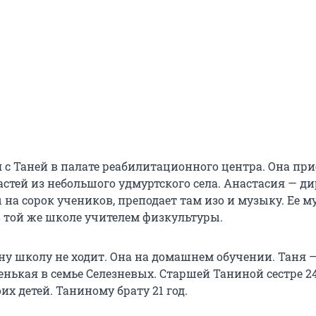
с Таней в палате реабилитационного центра. Она при
астей из небольшого удмуртского села. Анастасия — д
на сорок учеников, преподает там изо и музыку. Ее м
в той же школе учителем физкультуры.
ну школу не ходит. Она на домашнем обучении. Таня 
нькая в семье Селезневых. Старшей Таниной сестре 24 
оих детей. Таниному брату 21 год.