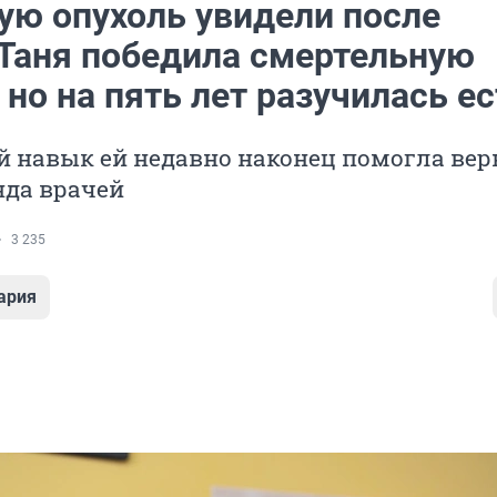
ую опухоль увидели после
 Таня победила смертельную
 но на пять лет разучилась е
й навык ей недавно наконец помогла вер
нда врачей
3 235
ария