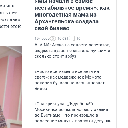
«Мы начали в самое
меньше
нестабильное время»: как
ять лет.
многодетная мама из
несколько
Архангельска создала
ости этой
свой бизнес
15 часов
10 031
10
AI-AINA: Атака на соцсети депутатов,
бюджета вузов не хватило лучшим и
сколько стоит арбуз
«Чисто все мамы и все дети на
свете»: как медвежонок Момота
покорил буквально весь интернет.
Видео
«Она крикнула: „Дядя Боря!“»
Москвичка исчезла ночью у океана
во Вьетнаме. Что произошло в
последние минуты пропажи девушки