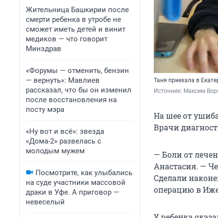
Жительница Башкирии после
смерти ребенка в утробе не
сможет иметь детей и винит
медиков — что говорит
Минздрав
«Форумы — отменить, бензин
— вернуть»: Мавлиев
Таня приехала в Екате
рассказал, что бы он изменил
Источник: 
Максим Воро
после восстановления на
посту мэра
На шее от ушиб
Врачи диагност
«Ну вот и всё»: звезда
«Дома-2» развелась с
молодым мужем
— Боли от лечен
Анастасия. — Че
Посмотрите, как улыбались
Сделали наконе
на суде участники массовой
операцию в Иже
драки в Уфе. А приговор —
невеселый
У ребенка оказа