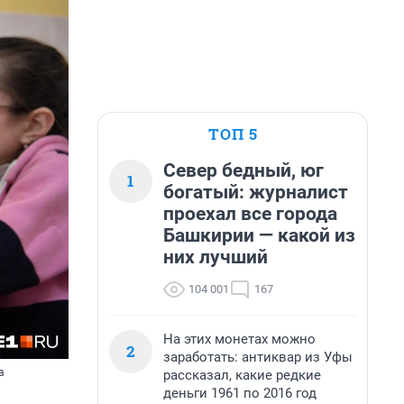
ТОП 5
Север бедный, юг
1
богатый: журналист
проехал все города
Башкирии — какой из
них лучший
104 001
167
На этих монетах можно
2
заработать: антиквар из Уфы
а
рассказал, какие редкие
деньги 1961 по 2016 год