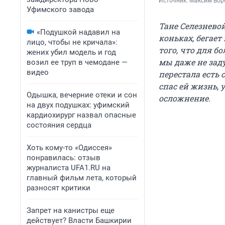
Источник: 
Максим Воро
Уфимского завода
Тане Селезневой
«Подушкой надавил на
коньках, бегает
лицо, чтобы не кричала»:
того, что для 
жених убил модель и год
мы даже не заду
возил ее труп в чемодане —
видео
перестала есть
спас ей жизнь, 
Одышка, вечерние отеки и сон
осложнение.
на двух подушках: уфимский
кардиохирург назвал опасные
состояния сердца
Хоть кому-то «Одиссея»
понравилась: отзыв
журналиста UFA1.RU на
главный фильм лета, который
разносят критики
Запрет на канистры еще
действует? Власти Башкирии