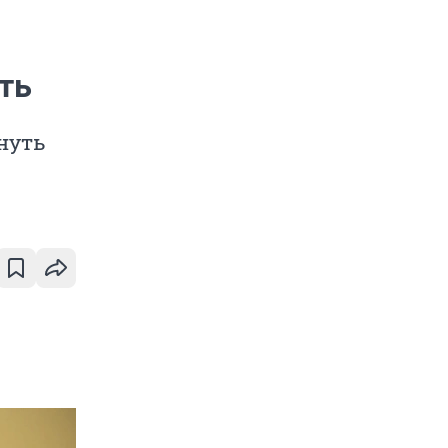
сть
нуть