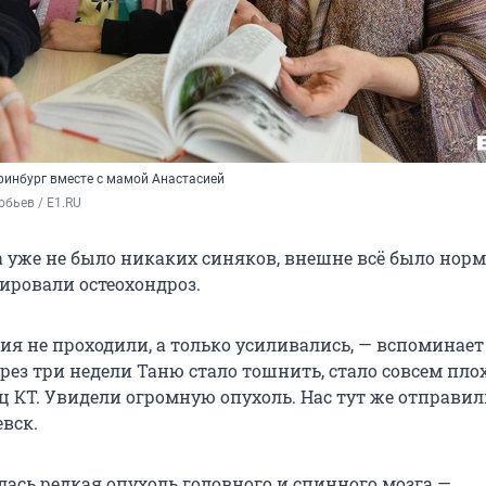
ринбург вместе с мамой Анастасией
бьев / E1.RU
а уже не было никаких синяков, внешне всё было норм
ировали остеохондроз.
ия не проходили, а только усиливались, — вспоминает
рез три недели Таню стало тошнить, стало совсем плох
ц КТ. Увидели огромную опухоль. Нас тут же отправил
вск.
лась редкая опухоль головного и спинного мозга —