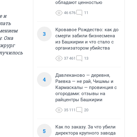
обладают ценностью
46 676
11
е и
елать
Кровавое Рождество: как до
умением
3
смерти забили бизнесмена
. Она
из Башкирии и что стало с
хирург
организатором убийства
случилось
37 461
13
Давлеканово — деревня,
4
Раевка — не рай, Чишмы и
Кармаскалы — провинция с
огородами: отзывы на
райцентры Башкирии
35 111
20
Как по заказу. За что убили
5
директора крупного завода