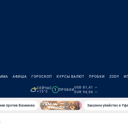
АММА
АФИША
ГОРОСКОП
КУРСЫ ВАЛЮТ
ПРОБКИ
ZODY
И
USD 81,41
СЕЙЧАС
1
ПРОБКИ
+15°C
EUR 94,06
иев против Васимова
Заказное убийство в Уфе
И