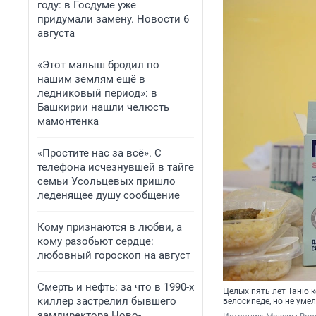
году: в Госдуме уже
придумали замену. Новости 6
августа
«Этот малыш бродил по
нашим землям ещё в
ледниковый период»: в
Башкирии нашли челюсть
мамонтенка
«Простите нас за всё». С
телефона исчезнувшей в тайге
семьи Усольцевых пришло
леденящее душу сообщение
Кому признаются в любви, а
кому разобьют сердце:
любовный гороскоп на август
Смерть и нефть: за что в 1990-х
Целых пять лет Таню 
киллер застрелил бывшего
велосипеде, но не умел
замдиректора Ново-