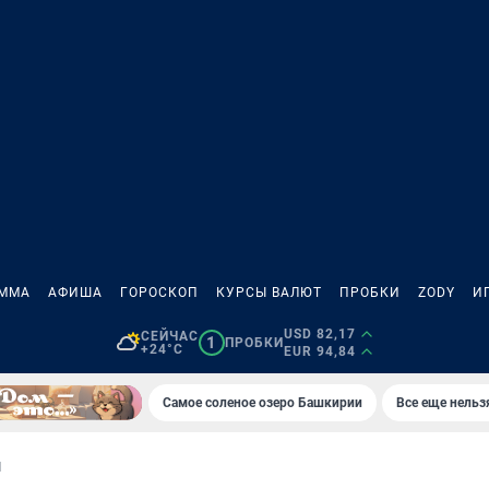
АММА
АФИША
ГОРОСКОП
КУРСЫ ВАЛЮТ
ПРОБКИ
ZODY
И
USD 82,17
СЕЙЧАС
1
ПРОБКИ
+24°C
EUR 94,84
Самое соленое озеро Башкирии
Все еще нельз
И