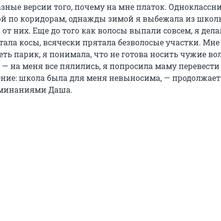
азные версии того, почему на мне платок. Одноклассн
ой по коридорам, однажды зимой я выбежала из школ
а от них. Еще до того как волосы выпали совсем, я дела
тала косы, всячески прятала безволосые участки. Мне
ть парик, я понимала, что не готова носить чужие во
 — на меня все пялились, я попросила маму перевести
ние: школа была для меня невыносима, — продолжает
оминаниями Даша.