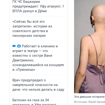
ГК ЧС Башкирии
предупреждает: Уфу атакуют, 1
БПЛА рухнул в Дёме
«Сейчас бы всё это
запретили»: истории из
советского детства в
пионерских лагерях
Работает в клинике и
играет в театре — что
известно о сестре Вани
Дмитриенко,
оскандалившейся на концерте
в «Лужниках»
Врач предупредил о
смертельной опасности на
даче: что нельзя делать в саду
Эти девушки потеряли
Биткоин из газа за 34
Источник: 
Юрий Орлов 
миллиона: в Уфе продают