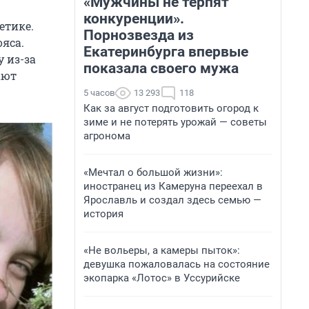
«Мужчины не терпят
конкуренции».
етике.
Порнозвезда из
ояса.
Екатеринбурга впервые
 из-за
показала своего мужа
ают
5 часов
13 293
118
Как за август подготовить огород к
зиме и не потерять урожай — советы
агронома
«Мечтал о большой жизни»:
иностранец из Камеруна переехал в
Ярославль и создал здесь семью —
история
«Не вольеры, а камеры пыток»:
девушка пожаловалась на состояние
экопарка «Лотос» в Уссурийске