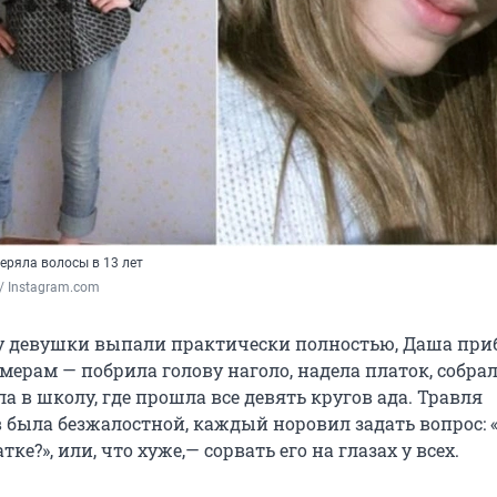
еряла волосы в 13 лет
 / Instagram.com
 у девушки выпали практически полностью, Даша приб
ерам — побрила голову наголо, надела платок, собрал
 в школу, где прошла все девять кругов ада. Травля
 была безжалостной, каждый норовил задать вопрос: 
ке?», или, что хуже,— сорвать его на глазах у всех.