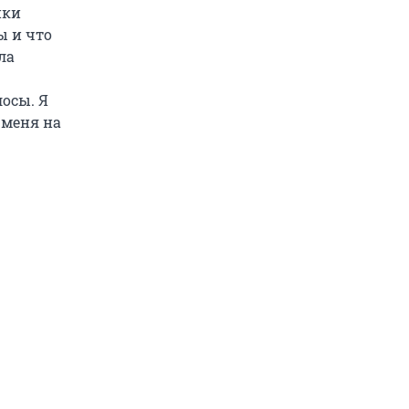
ики
ы и что
ла
лосы. Я
 меня на