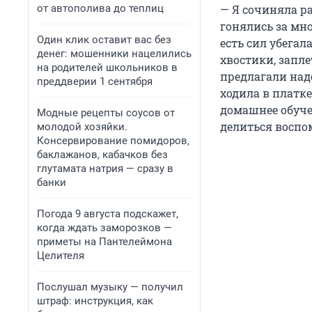
от автополива до теплиц
— Я сочиняла р
гонялись за мн
Один клик оставит вас без
есть сил убегал
денег: мошенники нацелились
хвостики, запле
на родителей школьников в
предлагали наде
преддверии 1 сентября
ходила в платке
домашнее обуче
Модные рецепты соусов от
делиться восп
молодой хозяйки.
Консервирование помидоров,
баклажанов, кабачков без
глутамата натрия — сразу в
банки
Погода 9 августа подскажет,
когда ждать заморозков —
приметы на Пантелеймона
Целителя
Послушал музыку — получил
штраф: инструкция, как