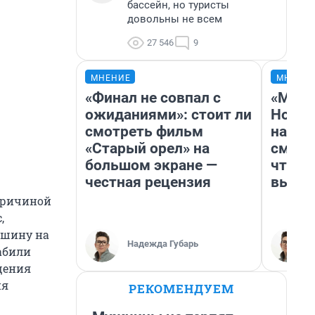
бассейн, но туристы
довольны не всем
27 546
9
МНЕНИЕ
МНЕНИ
«Финал не совпал с
«Мы в
ожиданиями»: стоит ли
Нолан
смотреть фильм
настр
«Старый орел» на
смотр
большом экране —
чтобы
честная рецензия
выгля
 причиной
,
ешину на
Надежда Губарь
забили
щения
ия
РЕКОМЕНДУЕМ