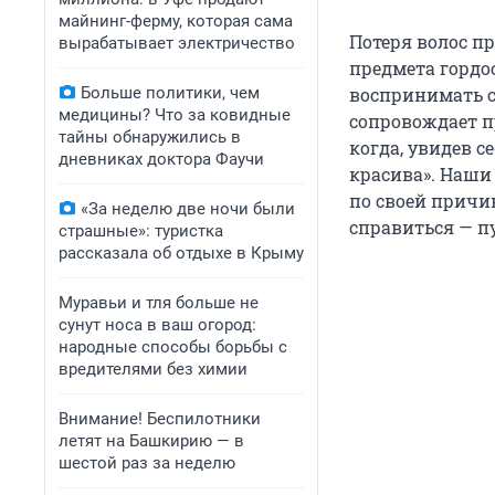
майнинг-ферму, которая сама
Потеря волос 
вырабатывает электричество
предмета гордо
Больше политики, чем
воспринимать с
медицины? Что за ковидные
сопровождает п
тайны обнаружились в
когда, увидев с
дневниках доктора Фаучи
красива». Наши 
по своей причин
«За неделю две ночи были
справиться — п
страшные»: туристка
рассказала об отдыхе в Крыму
Муравьи и тля больше не
сунут носа в ваш огород:
народные способы борьбы с
вредителями без химии
Внимание! Беспилотники
летят на Башкирию — в
шестой раз за неделю