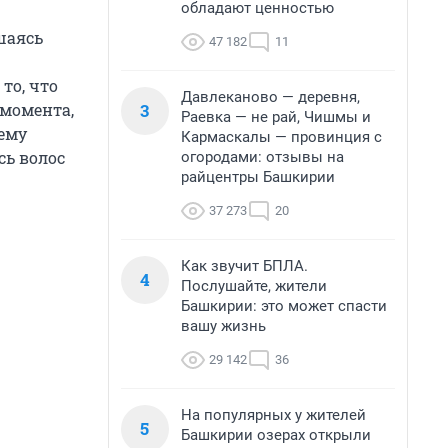
обладают ценностью
шаясь
47 182
11
то, что
Давлеканово — деревня,
3
 момента,
Раевка — не рай, Чишмы и
нему
Кармаскалы — провинция с
сь волос
огородами: отзывы на
райцентры Башкирии
37 273
20
Как звучит БПЛА.
4
Послушайте, жители
Башкирии: это может спасти
вашу жизнь
29 142
36
На популярных у жителей
5
Башкирии озерах открыли