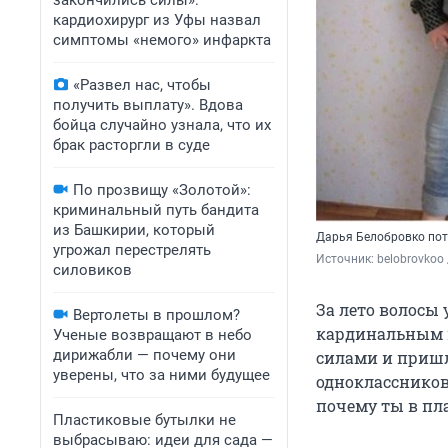
закончились силы»:
кардиохирург из Уфы назвал
симптомы «немого» инфаркта
«Развел нас, чтобы
получить выплату». Вдова
бойца случайно узнала, что их
брак расторгли в суде
По прозвищу «Золотой»:
криминальный путь бандита
из Башкирии, который
Дарья Белобровко пот
угрожал перестрелять
Источник: 
belobrovkoo
силовиков
За лето волосы
Вертолеты в прошлом?
кардинальным м
Ученые возвращают в небо
дирижабли — почему они
силами и пришла
уверены, что за ними будущее
одноклассников
почему ты в плат
Пластиковые бутылки не
выбрасываю: идеи для сада —