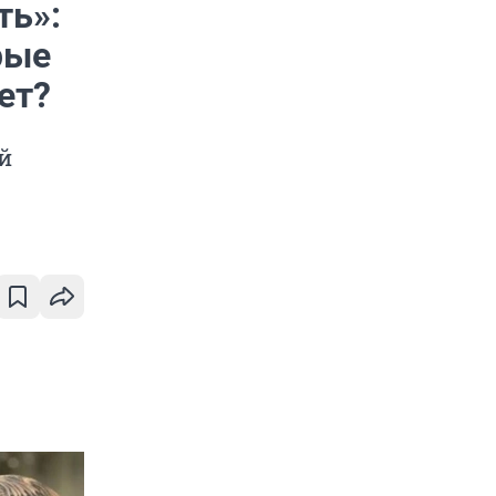
ть»:
рые
ет?
й