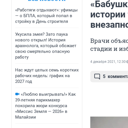
«Бабушк
«Работяги отдыхают»: уфимцы
истории
— о БПЛА, который попал в
стройку в День строителя
внезапн
Укусила змея? Зато паука
Врачи объяс
нового открыл! История
арахнолога, который обожает
стадии и и
свою смертельно опасную
работу
4 декабря 2021, 12:30
Нас ждут целых семь коротких
рабочих недель: график на
5
коммент
2027 год
«Люблю выигрывать!» Как
39-летняя парикмахер
покорила жюри конкурса
«Миссис Земля — 2026» в
Малайзии