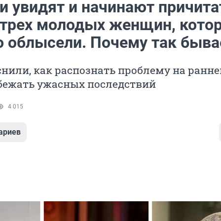
и увидят и начинают причита
 трех молодых женщин, кото
о облысели. Почему так быва
нили, как распознать проблему на ранне
збежать ужасных последствий
4 015
ариев