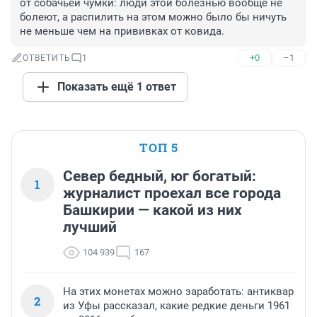
от собачьей чумки: люди этой болезнью вообще не 
болеют, а распилить на этом можно было бы ничуть 
не меньше чем на прививках от ковида.
+0
–1
ОТВЕТИТЬ
1
Показать ещё 1 ответ
ТОП 5
Север бедный, юг богатый:
1
журналист проехал все города
Башкирии — какой из них
лучший
104 939
167
На этих монетах можно заработать: антиквар
2
из Уфы рассказал, какие редкие деньги 1961