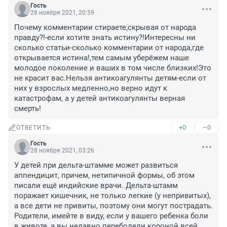
Гость
28 ноября 2021, 20:59
Почему комментарии стираете,скрывая от народа 
правду?!-если хотите знать истину?!Интересны ни 
сколько статьи-сколько комментарии от народа,где 
открывается истина!,тем самым уберёжем наше 
молодое поколение и ваших в том числе близких!Это 
не красит вас.Нельзя антикоагулянты детям-если от 
них у взрослых медленно,но верно идут к 
катастрофам, а у детей антикоагулянты верная 
смерть!
+0
–0
ОТВЕТИТЬ
Гость
28 ноября 2021, 03:26
У детей при дельта-штамме может развиться 
аппендицит, причем, нетипичной формы, об этом 
писали ещё индийские врачи. Дельта-штамм 
поражает кишечник, не только легкие (у непривитых), 
а все дети не привиты, поэтому они могут пострадать. 
Родители, имейте в виду, если у вашего ребенка боли 
в животе, а вы недавно переболели короной всей 