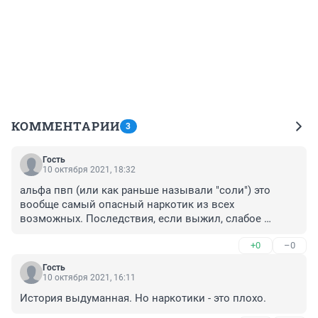
КОММЕНТАРИИ
3
Гость
10 октября 2021, 18:32
альфа пвп (или как раньше называли "соли") это 
вообще самый опасный наркотик из всех 
возможных. Последствия, если выжил, слабое 
сердце и сосуды, эпилептические приступы, 
+0
–0
серьезные психические заболевания и депрессии 
длящиеся годами. Очень мало людей, которые 
Гость
остались нормальными, в основном те, кто недолго 
10 октября 2021, 16:11
употреблял.
История выдуманная. Но наркотики - это плохо.