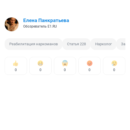
Елена Панкратьева
Обозреватель E1.RU
Реабилитация наркоманов
Статья 228
Нарколог
Зави
0
0
0
0
0