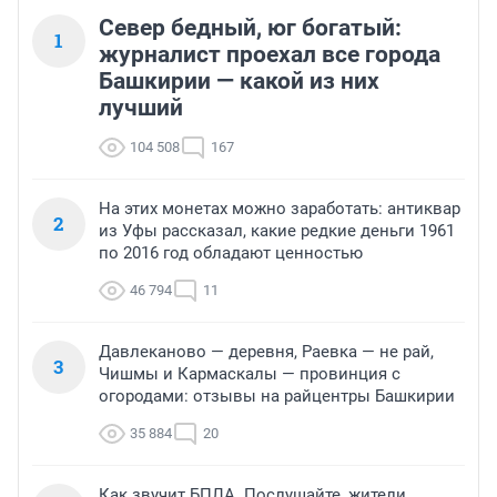
Север бедный, юг богатый:
1
журналист проехал все города
Башкирии — какой из них
лучший
104 508
167
На этих монетах можно заработать: антиквар
2
из Уфы рассказал, какие редкие деньги 1961
по 2016 год обладают ценностью
46 794
11
Давлеканово — деревня, Раевка — не рай,
3
Чишмы и Кармаскалы — провинция с
огородами: отзывы на райцентры Башкирии
35 884
20
Как звучит БПЛА. Послушайте, жители