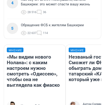
4
Башкирии: это может спасти вашу жизнь
28 516
36
Обращение ФСБ к жителям Башкирии
5
22 637
114
МНЕНИЕ
МНЕНИЕ
«Мы видим нового
Незваный гост
Нолана»: с каким
Сможет ли ФК 
настроем нужно
обыграть дома
смотреть «Одиссею»,
татарский «КА
чтобы она не
который уже не
выглядела как фиаско
Антон Селивер