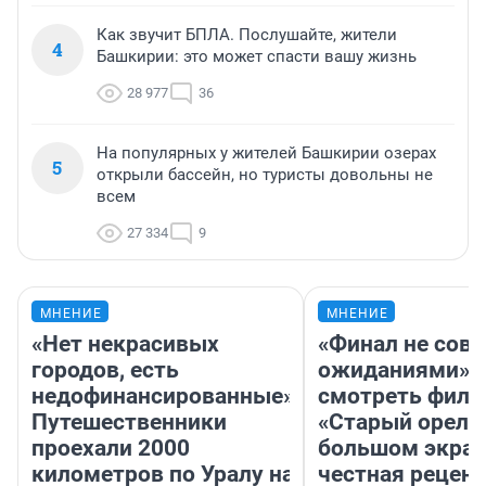
Как звучит БПЛА. Послушайте, жители
4
Башкирии: это может спасти вашу жизнь
28 977
36
На популярных у жителей Башкирии озерах
5
открыли бассейн, но туристы довольны не
всем
27 334
9
МНЕНИЕ
МНЕНИЕ
«Нет некрасивых
«Финал не совп
городов, есть
ожиданиями»: 
недофинансированные».
смотреть фил
Путешественники
«Старый орел» 
проехали 2000
большом экран
километров по Уралу на
честная рецен