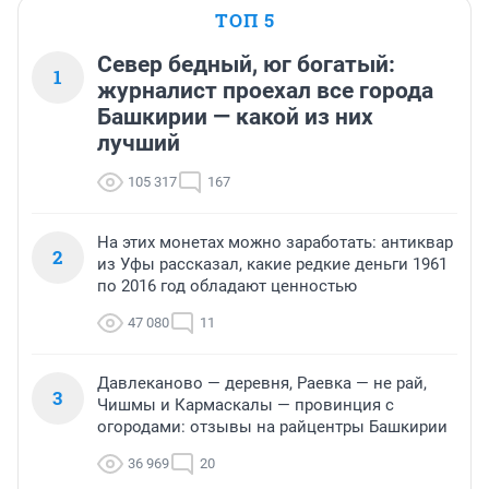
ТОП 5
Север бедный, юг богатый:
1
журналист проехал все города
Башкирии — какой из них
лучший
105 317
167
На этих монетах можно заработать: антиквар
2
из Уфы рассказал, какие редкие деньги 1961
по 2016 год обладают ценностью
47 080
11
Давлеканово — деревня, Раевка — не рай,
3
Чишмы и Кармаскалы — провинция с
огородами: отзывы на райцентры Башкирии
36 969
20