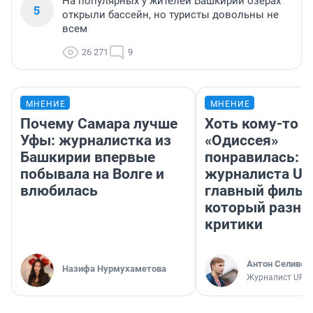
На популярных у жителей Башкирии озерах
5
открыли бассейн, но туристы довольны не
всем
26 271
9
МНЕНИЕ
МНЕНИЕ
Почему Самара лучше
Хоть кому-то
Уфы: журналистка из
«Одиссея»
Башкирии впервые
понравилась: 
побывала на Волге и
журналиста UF
влюбилась
главный фильм
который разно
критики
Антон Селивер
Назифа Нурмухаметова
Журналист UFA1