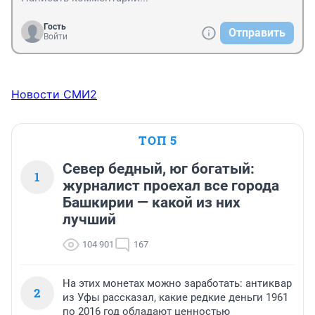
Гость
Отправить
Войти
Новости СМИ2
ТОП 5
Север бедный, юг богатый:
1
журналист проехал все города
Башкирии — какой из них
лучший
104 901
167
На этих монетах можно заработать: антиквар
2
из Уфы рассказал, какие редкие деньги 1961
по 2016 год обладают ценностью