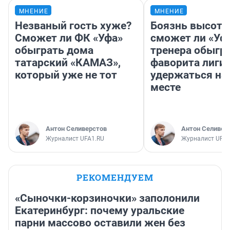
МНЕНИЕ
МНЕНИЕ
Незваный гость хуже?
Боязнь высоты
Сможет ли ФК «Уфа»
сможет ли «Уфа
обыграть дома
тренера обыгр
татарский «КАМАЗ»,
фаворита лиги 
который уже не тот
удержаться на
месте
Антон Селиверстов
Антон Селивер
Журналист UFA1.RU
Журналист UFA1
РЕКОМЕНДУЕМ
«Сыночки-корзиночки» заполонили
Екатеринбург: почему уральские
парни массово оставили жен без