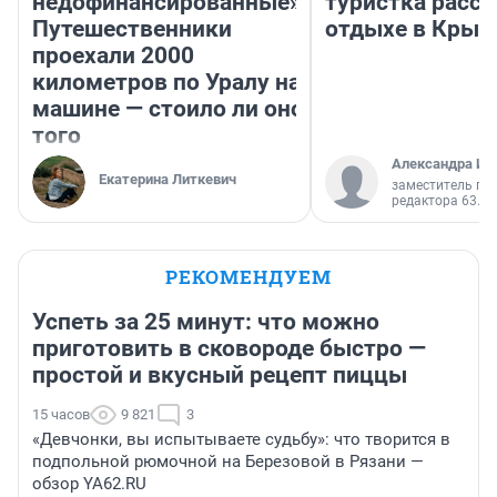
недофинансированные».
туристка расск
Путешественники
отдыхе в Крым
проехали 2000
километров по Уралу на
машине — стоило ли оно
того
Александра Ис
Екатерина Литкевич
заместитель гл
редактора 63.RU
РЕКОМЕНДУЕМ
Успеть за 25 минут: что можно
приготовить в сковороде быстро —
простой и вкусный рецепт пиццы
15 часов
9 821
3
«Девчонки, вы испытываете судьбу»: что творится в
подпольной рюмочной на Березовой в Рязани —
обзор YA62.RU