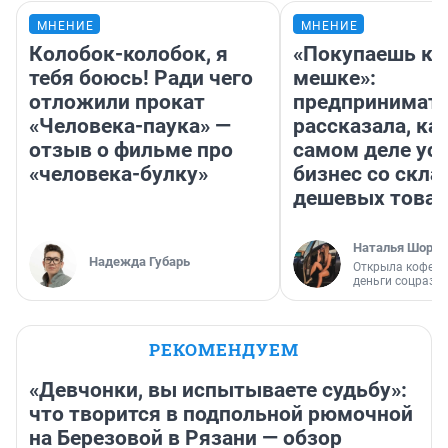
МНЕНИЕ
МНЕНИЕ
Колобок-колобок, я
«Покупаешь ко
тебя боюсь! Ради чего
мешке»:
отложили прокат
предпринимат
«Человека-паука» —
рассказала, как
отзыв о фильме про
самом деле ус
«человека-булку»
бизнес со скл
дешевых това
Наталья Шорох
Надежда Губарь
Открыла кофейн
деньги соцразв
РЕКОМЕНДУЕМ
«Девчонки, вы испытываете судьбу»:
что творится в подпольной рюмочной
на Березовой в Рязани — обзор