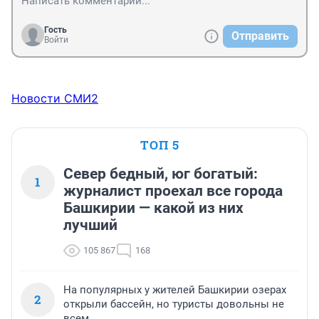
даже громко

4) Маски должны быть светлыми и стерильными, 
Гость
Отправить
клапаны только для врачей при исполнении, ибо это 
Войти
вредит окружающей среде
Новости СМИ2
ТОП 5
Север бедный, юг богатый:
1
журналист проехал все города
Башкирии — какой из них
лучший
105 867
168
На популярных у жителей Башкирии озерах
2
открыли бассейн, но туристы довольны не
всем