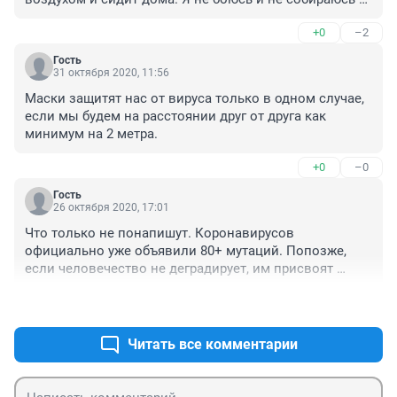
пресмыкаться и вакцинироваться.
+0
–2
Гость
31 октября 2020, 11:56
Маски защитят нас от вируса только в одном случае, 
если мы будем на расстоянии друг от друга как 
минимум на 2 метра.
+0
–0
Гость
26 октября 2020, 17:01
Что только не понапишут. Коронавирусов 
официально уже объявили 80+ мутаций. Попозже, 
если человечество не деградирует, им присвоят 
какие-нибудь латинские генотипы, возможно даже с 
+0
–0
римскими цифрами, ибо в латинском алфавите менее 
80 букв.

1) Более 2 часов в неделю дышать свежим не 
Читать все комментарии
загазованным лиственным воздухом

2) Приоритет на легкую углеводную пищу

3) Дышать носом, если нет, сморкаться, черт побери, 